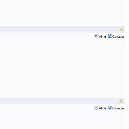
Alıntı
Cevapla
Alıntı
Cevapla