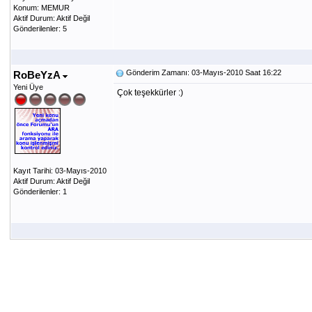
Konum: MEMUR
Aktif Durum: Aktif Değil
Gönderilenler: 5
Gönderim Zamanı: 03-Mayıs-2010 Saat 16:22
RoBeYzA
Yeni Üye
Çok teşekkürler :)
Kayıt Tarihi: 03-Mayıs-2010
Aktif Durum: Aktif Değil
Gönderilenler: 1