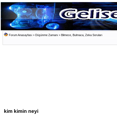
Forum Anasayfası
>
Düşünme Zamanı
>
Bilmece, Bulmaca, Zeka Soruları
kim kimin neyi