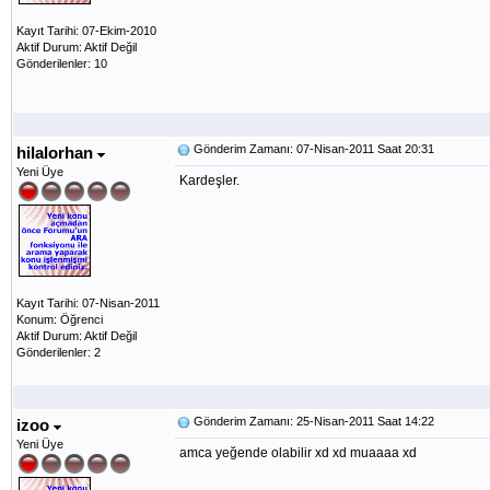
Kayıt Tarihi: 07-Ekim-2010
Aktif Durum: Aktif Değil
Gönderilenler: 10
Gönderim Zamanı: 07-Nisan-2011 Saat 20:31
hilalorhan
Yeni Üye
Kardeşler.
Kayıt Tarihi: 07-Nisan-2011
Konum: Öğrenci
Aktif Durum: Aktif Değil
Gönderilenler: 2
Gönderim Zamanı: 25-Nisan-2011 Saat 14:22
izoo
Yeni Üye
amca yeğende olabilir xd xd muaaaa xd