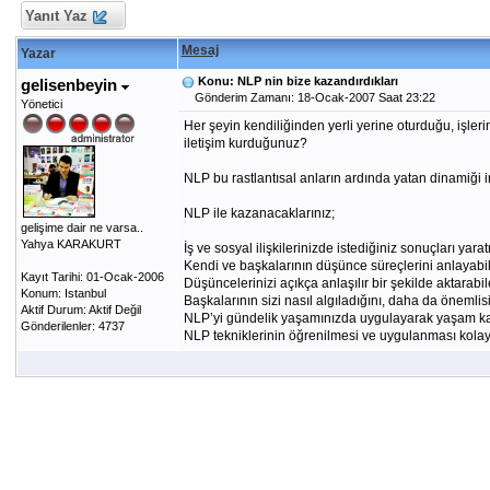
Yanıt Yaz
Mesaj
Yazar
Konu: NLP nin bize kazandırdıkları
gelisenbeyin
Gönderim Zamanı: 18-Ocak-2007 Saat 23:22
Yönetici
Her şeyin kendiliğinden yerli yerine oturduğu, işlerin
iletişim kurduğunuz?
NLP bu rastlantısal anların ardında yatan dinamiği 
NLP ile kazanacaklarınız;
gelişime dair ne varsa..
Yahya KARAKURT
İş ve sosyal ilişkilerinizde istediğiniz sonuçları ya
Kendi ve başkalarının düşünce süreçlerini anlayabile
Kayıt Tarihi: 01-Ocak-2006
Düşüncelerinizi açıkça anlaşılır bir şekilde aktarabil
Konum: Istanbul
Başkalarının sizi nasıl algıladığını, daha da önemlisi
Aktif Durum: Aktif Değil
NLP’yi gündelik yaşamınızda uygulayarak yaşam kali
Gönderilenler: 4737
NLP tekniklerinin öğrenilmesi ve uygulanması kolay, 