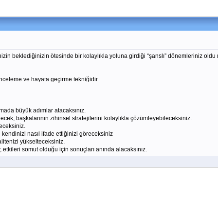
izin beklediğinizin ötesinde bir kolaylıkla yoluna girdiği “şanslı” dönemleriniz oldu m
inceleme ve hayata geçirme tekniğidir.
ratmada büyük adımlar atacaksınız.
cek, başkalarının zihinsel stratejilerini kolaylıkla çözümleyebileceksiniz.
eceksiniz.
 kendinizi nasıl ifade ettiğinizi göreceksiniz
tenizi yükselteceksiniz.
etkileri somut olduğu için sonuçları anında alacaksınız.