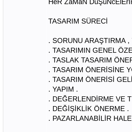
HeR ZaMaN DüŞüNcElErİn
TASARIM SÜRECİ
. SORUNU ARAŞTIRMA ,
. TASARIMIN GENEL ÖZE
. TASLAK TASARIM ÖNER
. TASARIM ÖNERİSİNE 
. TASARIM ÖNERİSİ GEL
. YAPIM .
. DEĞERLENDİRME VE T
. DEĞİŞİKLİK ÖNERME .
. PAZARLANABİLİR HALE G