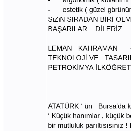
- estetik ( güzel görünü
SiZiN SIRADAN BİRİ O
BAŞARILAR DİLERİZ
LEMAN KAHRAMAN 
TEKNOLOJİ VE TASAR
PETROKİMYA İLKÖĞRETİ
ATATÜRK ‘ ün Bursa'da kend
‘ Küçük hanımlar , küçük beyl
bir mutluluk parıltısısınız 