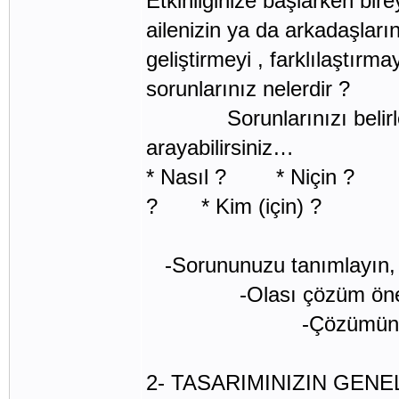
Etkinliğinize başlarken bir
ailenizin ya da arkadaşlar
geliştirmeyi , farklılaştır
sorunlarınız nelerdir ?
Sorunlarınızı belirlerk
arayabi
* Nasıl ? * Niçin ?
? * Kim (için) ?
-Sorununuzu tanımlayın,
-Olası çözüm önerileri
-Çözümünüzü ge
2- TASARIMINIZIN GENEL