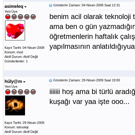
Gönderim Zamanı: 04-Nisan-2008 Saat 12:31
asimeleq
Yeni Üye
benim acil olarak teknoloji 
ama ben o gün yazmadığım
öğretmenlerin haftalık çalı
yapılmasının anlatıldığıyuaz
Kayıt Tarihi: 04-Nisan-2008
Konum: mod
Aktif Durum: Aktif Değil
Gönderilenler: 1
Gönderim Zamanı: 29-Nisan-2009 Saat 19:00
hüly@m
Yeni Üye
iiiiiii hoş ama bi türlü ara
kuşağı var yaa işte ooo...
Kayıt Tarihi: 29-Nisan-2009
Konum: teknoloji
Aktif Durum: Aktif Değil