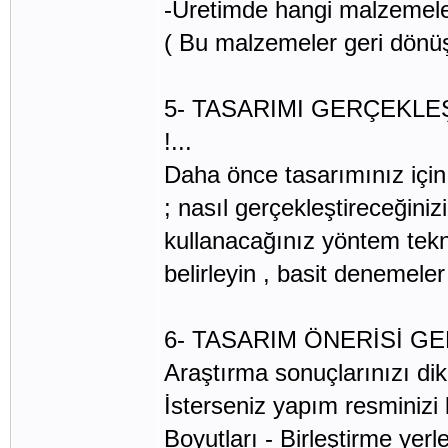
-Üretimde hangi malzemeler
( Bu malzemeler geri dön
5- TASARIMI GERÇEKLE
!...
Daha önce tasarımınız için 
; nasıl gerçekleştireceğini
kullanacağınız yöntem teknik
belirleyin , basit denemeler
6- TASARIM ÖNERİSİ GELİ
Araştırma sonuçlarınızı dik
İsterseniz yapım resminizi b
Boyutları - Birleştirme yer