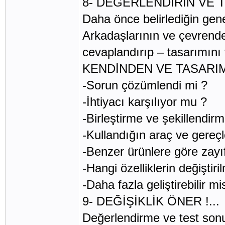
8- DEĞERLENDİRİN VE TE
Daha önce belirlediğin gene
Arkadaşlarının ve çevrendek
cevaplandırıp – tasarımını 
KENDİNDEN VE TASARI
-Sorun çözümlendi mi ?
-İhtiyacı karşılıyor mu ?
-Birleştirme ve şekillendir
-Kullandığın araç ve gereçl
-Benzer ürünlere göre zayıf
-Hangi özelliklerin değiştiri
-Daha fazla geliştirebilir mi
9- DEĞİŞİKLİK ÖNER !...
Değerlendirme ve test sonuç