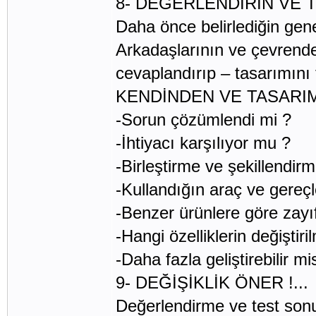
8- DEĞERLENDİRİN VE TE
Daha önce belirlediğin gene
Arkadaşlarının ve çevrendek
cevaplandırıp – tasarımını 
KENDİNDEN VE TASARI
-Sorun çözümlendi mi ?
-İhtiyacı karşılıyor mu ?
-Birleştirme ve şekillendir
-Kullandığın araç ve gereçl
-Benzer ürünlere göre zayıf
-Hangi özelliklerin değiştiri
-Daha fazla geliştirebilir mi
9- DEĞİŞİKLİK ÖNER !...
Değerlendirme ve test sonuç