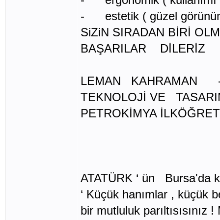
- estetik ( güzel görünü
SiZiN SIRADAN BİRİ O
BAŞARILAR DİLERİZ
LEMAN KAHRAMAN 
TEKNOLOJİ VE TASAR
PETROKİMYA İLKÖĞRETİ
ATATÜRK ‘ ün Bursa'da kend
‘ Küçük hanımlar , küçük beyl
bir mutluluk parıltısısınız 