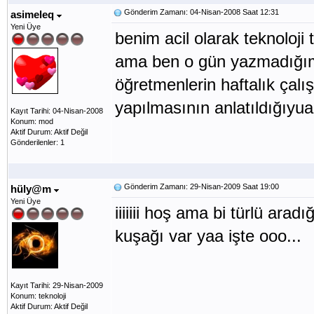
Gönderim Zamanı: 04-Nisan-2008 Saat 12:31
asimeleq
Yeni Üye
benim acil olarak teknoloji 
ama ben o gün yazmadığım
öğretmenlerin haftalık çalı
yapılmasının anlatıldığıyuaz
Kayıt Tarihi: 04-Nisan-2008
Konum: mod
Aktif Durum: Aktif Değil
Gönderilenler: 1
Gönderim Zamanı: 29-Nisan-2009 Saat 19:00
hüly@m
Yeni Üye
iiiiiii hoş ama bi türlü ara
kuşağı var yaa işte ooo...
Kayıt Tarihi: 29-Nisan-2009
Konum: teknoloji
Aktif Durum: Aktif Değil