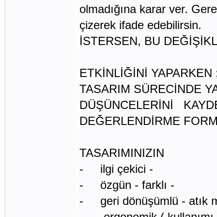
olmadığına karar ver. Gerek
çizerek ifade edebilirsin.
İSTERSEN, BU DEĞİŞİK
ETKİNLİĞİNİ YAPARKEN 
TASARIM SÜRECİNDE Y
DÜŞÜNCELERİNİ KAYD
DEĞERLENDİRME FORM
TASARIMINIZIN
- ilgi çekici -
- özgün - farklı -
- geri dönüşümlü - atık
- ergonomik ( kullanımı 