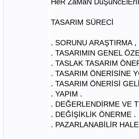
HeR ZaMaN DüŞüNcElErİn
TASARIM SÜRECİ
. SORUNU ARAŞTIRMA ,
. TASARIMIN GENEL ÖZE
. TASLAK TASARIM ÖNER
. TASARIM ÖNERİSİNE 
. TASARIM ÖNERİSİ GEL
. YAPIM .
. DEĞERLENDİRME VE T
. DEĞİŞİKLİK ÖNERME .
. PAZARLANABİLİR HALE G