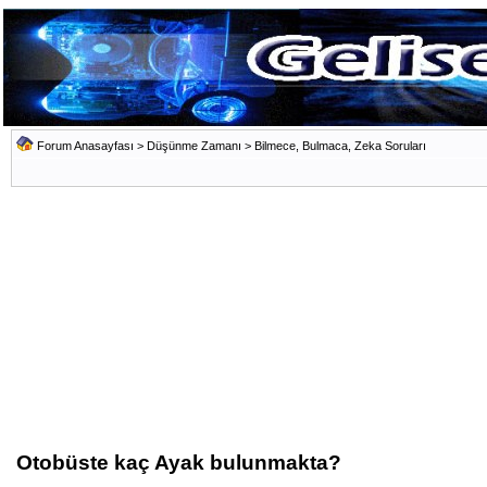
Forum Anasayfası
>
Düşünme Zamanı
>
Bilmece, Bulmaca, Zeka Soruları
Otobüste kaç Ayak bulunmakta?