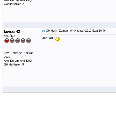
Aktif Durum: Aktif Değil
Gönderilenler: 2
Gönderim Zamanı: 04-Haziran-2010 Saat 10:46
kevser42
Yeni Üye
40*2=80
Kayıt Tarihi: 04-Haziran-
2010
Aktif Durum: Aktif Değil
Gönderilenler: 5