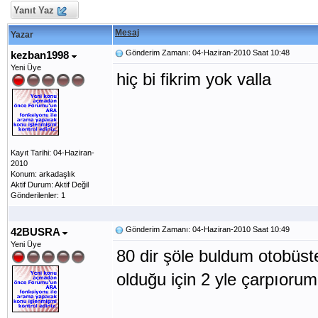
Yanıt Yaz
Mesaj
Yazar
Gönderim Zamanı: 04-Haziran-2010 Saat 10:48
kezban1998
Yeni Üye
hiç bi fikrim yok valla
Kayıt Tarihi: 04-Haziran-
2010
Konum: arkadaşlık
Aktif Durum: Aktif Değil
Gönderilenler: 1
Gönderim Zamanı: 04-Haziran-2010 Saat 10:49
42BUSRA
Yeni Üye
80 dir şöle buldum otobüst
olduğu için 2 yle çarpıoru