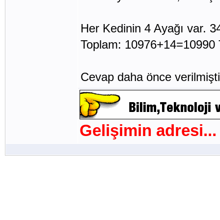
Her Kedinin 4 Ayağı var.
Toplam: 10976+14=10990 
Cevap daha önce verilmişti
Gelişimin adresi...