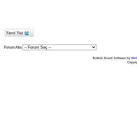
Yanıt Yaz
Forum Atla
Bulletin Board Software by
Web
Copyr