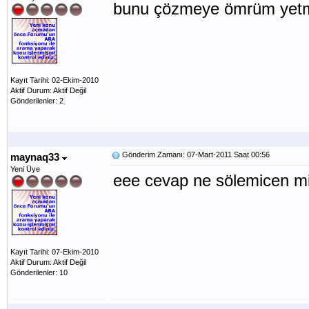
bunu çözmeye ömrüm yet
Kayıt Tarihi: 02-Ekim-2010
Aktif Durum: Aktif Değil
Gönderilenler: 2
Gönderim Zamanı: 07-Mart-2011 Saat 00:56
maynaq33
Yeni Üye
eee cevap ne sölemicen m
Kayıt Tarihi: 07-Ekim-2010
Aktif Durum: Aktif Değil
Gönderilenler: 10