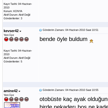
Kayıt Tarihi: 04-Haziran-
2010
Konum: KONYA
Aktif Durum: Aktif Değil
Gönderilenler: 3
Gönderim Zamanı: 04-Haziran-2010 Saat 10:51
kevser42
Yeni Üye
bende öyle buldum
Kayıt Tarihi: 04-Haziran-
2010
Aktif Durum: Aktif Değil
Gönderilenler: 5
Gönderim Zamanı: 04-Haziran-2010 Saat 10:55
amine42
Yeni Üye
otobüste kaç ayak olduğunu
birde nekaderı boş ne kader