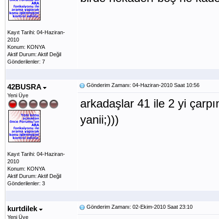
Kayıt Tarihi: 04-Haziran-
2010
Konum: KONYA
Aktif Durum: Aktif Değil
Gönderilenler: 7
Gönderim Zamanı: 04-Haziran-2010 Saat 10:56
42BUSRA
Yeni Üye
arkadaşlar 41 ile 2 yi çar
yanii;)))
Kayıt Tarihi: 04-Haziran-
2010
Konum: KONYA
Aktif Durum: Aktif Değil
Gönderilenler: 3
Gönderim Zamanı: 02-Ekim-2010 Saat 23:10
kurtdilek
Yeni Üye