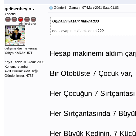
Gönderim Zamanı: 07-Mart-2011 Saat 01:03
gelisenbeyin
Yönetici
Orjinalini yazan: maynaq33
eee cevap ne sölemicen mi???
gelişime dair ne varsa..
Hesap makinemi aldım çar
Yahya KARAKURT
Kayıt Tarihi: 01-Ocak-2006
Konum: Istanbul
Aktif Durum: Aktif Değil
Bir Otobüste 7 Çocuk var,
Gönderilenler: 4737
Her Çocuğun 7 Sırtçantası 
Her Sırtçantasında 7 Büyü
Her Büyük Kedinin, 7 Küçü