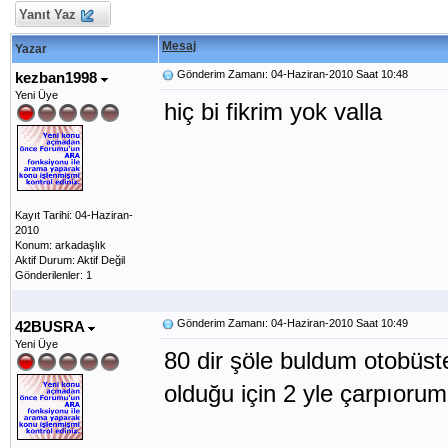
Yanıt Yaz
Mesaj
Yazar
Gönderim Zamanı: 04-Haziran-2010 Saat 10:48
kezban1998
Yeni Üye
hiç bi fikrim yok valla
Kayıt Tarihi: 04-Haziran-
2010
Konum: arkadaşlık
Aktif Durum: Aktif Değil
Gönderilenler: 1
Gönderim Zamanı: 04-Haziran-2010 Saat 10:49
42BUSRA
Yeni Üye
80 dir şöle buldum otobüst
olduğu için 2 yle çarpıoru