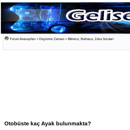
Forum Anasayfası
>
Düşünme Zamanı
>
Bilmece, Bulmaca, Zeka Soruları
Otobüste kaç Ayak bulunmakta?