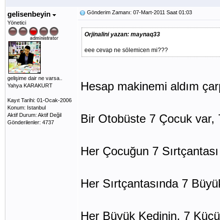
Gönderim Zamanı: 07-Mart-2011 Saat 01:03
gelisenbeyin
Yönetici
Orjinalini yazan: maynaq33
eee cevap ne sölemicen mi???
gelişime dair ne varsa..
Hesap makinemi aldım çar
Yahya KARAKURT
Kayıt Tarihi: 01-Ocak-2006
Konum: Istanbul
Aktif Durum: Aktif Değil
Bir Otobüste 7 Çocuk var,
Gönderilenler: 4737
Her Çocuğun 7 Sırtçantası 
Her Sırtçantasında 7 Büyü
Her Büyük Kedinin, 7 Küçü