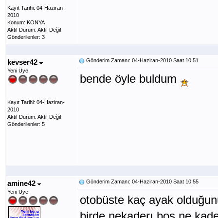
Kayıt Tarihi: 04-Haziran-
2010
Konum: KONYA
Aktif Durum: Aktif Değil
Gönderilenler: 3
Gönderim Zamanı: 04-Haziran-2010 Saat 10:51
kevser42
Yeni Üye
bende öyle buldum
Kayıt Tarihi: 04-Haziran-
2010
Aktif Durum: Aktif Değil
Gönderilenler: 5
Gönderim Zamanı: 04-Haziran-2010 Saat 10:55
amine42
Yeni Üye
otobüste kaç ayak olduğunu
birde nekaderı boş ne kader