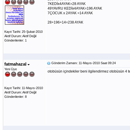
7KEDİx4AYAK=28 AYAK
49YAVRU KEDİx4AYAK=196 AYAK
7ÇOCUK x 2AYAK =14 AYAK
28+196+14=238 AYAK
Kayıt Tarihi: 25-Şubat-2010
Aktif Durum: Aktif Değil
Gönderilenler: 1
Gönderim Zamanı: 11-Mayıs-2010 Saat 09:24
fatmahazal
Yeni Üye
otobüsün içindekiler beni ilgilendirmez otobüsün 4 t
Kayıt Tarihi: 11-Mayıs-2010
Aktif Durum: Aktif Değil
Gönderilenler: 8