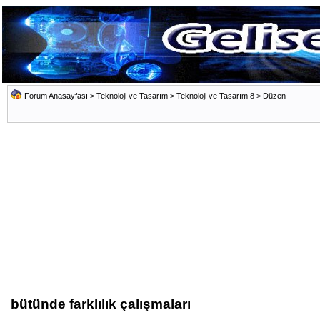
Forum Anasayfası
>
Teknoloji ve Tasarım
>
Teknoloji ve Tasarım 8
>
Düzen
bütünde farklılık çalışmaları