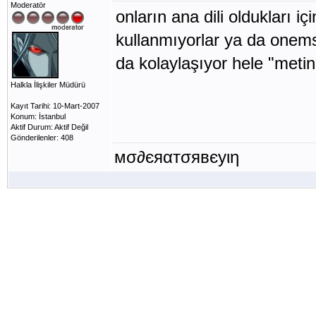
Moderatör
onların ana dili oldukları i
kullanmıyorlar ya da onem
da kolaylaşıyor hele "metin
Halkla İlişkiler Müdürü
Kayıt Tarihi: 10-Mart-2007
Konum: İstanbul
Aktif Durum: Aktif Değil
Gönderilenler: 408
мσ∂єяαтσявєуιη