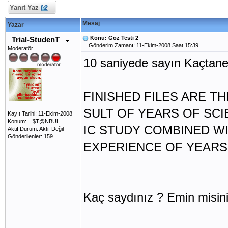
Yanıt Yaz
Mesaj
Yazar
Konu: Göz Testi 2
_Trial-StudenT_
Gönderim Zamanı: 11-Ekim-2008 Saat 15:39
Moderatör
10 saniyede sayın Kaçtane 
FINISHED FILES ARE TH
SULT OF YEARS OF SCI
Kayıt Tarihi: 11-Ekim-2008
Konum: _!$T@NBUL_
IC STUDY COMBINED W
Aktif Durum: Aktif Değil
Gönderilenler: 159
EXPERIENCE OF YEARS
Kaç saydınız ? Emin misin