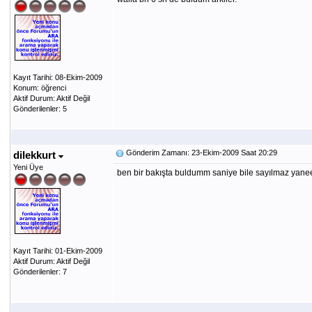
Kayıt Tarihi: 08-Ekim-2009
Konum: öğrenci
Aktif Durum: Aktif Değil
Gönderilenler: 5
Gönderim Zamanı: 23-Ekim-2009 Saat 20:29
dilekkurt
Yeni Üye
ben bir bakışta buldumm saniye bile sayılmaz yane
Kayıt Tarihi: 01-Ekim-2009
Aktif Durum: Aktif Değil
Gönderilenler: 7