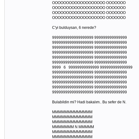
OOOOOOOOOOOOOOOOOOO OOOOOOO
OOOOOOOOOOOOOOOOOOO OOOOOOO
OOOOOOOOOOOOOOOOOOO OOOOOOO
OOOOOOOOOOOOOOOOOOO OOOOOOO
C'yi bulduysan, 6 nerede?
9999999999999999999 999999999999999
9999999999999999999 999999999999999
9999999999999999999 999999999999999
9999999999999999999 999999999999999
9999999999999999999 999999999999999
9999999999999999999 999999999999999
9999 6 99999999999999 999999999999999
9999999999999999999 999999999999999
9999999999999999999 999999999999999
9999999999999999999 999999999999999
9999999999999999999 999999999999999
9999999999999999999 999999999999999
Bulabildin mi? Hadi bakalım.. Bu sefer de N.
MMMMMMMMMMMMM
MMMMMMMMMMMMM
MMMMMMMMMMMMM
MMMMMMM N MMMMM
MMMMMMMMMMMMM
MMMMMMMMMMMMM