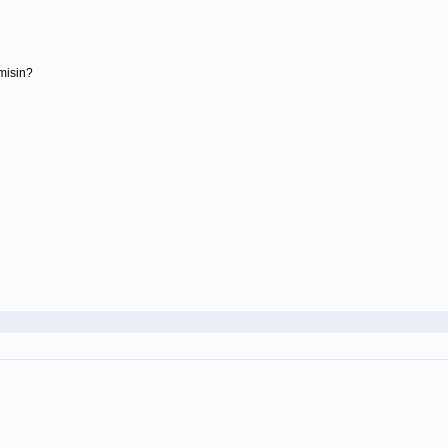
 misin?