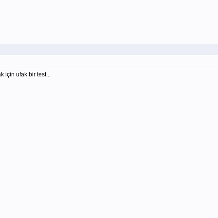
için ufak bir test...