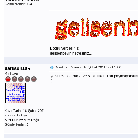
Gönderilenler: 724
Doğru yerdesiniz...
gelisenbeyin.net'tesiniz...
Gönderim Zamanı: 16-Şubat-2011 Saat 18:45
darkson10
Yeni Üye
ya sürekli olarak 7. ve 6. sınıf konuları paylasıyorsun
(
Kayıt Tarihi: 16-Şubat-2011
Konum: türkiye
Aktif Durum: Aktif Değil
Gönderilenler: 3