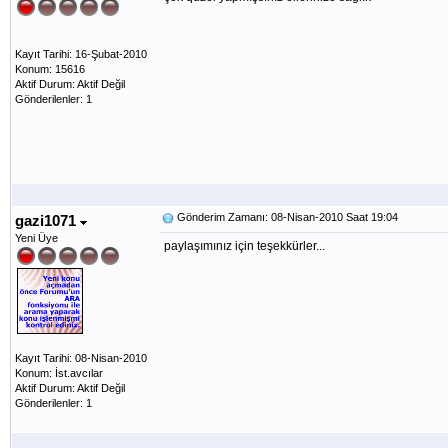
Kayıt Tarihi: 16-Şubat-2010
Konum: 15616
Aktif Durum: Aktif Değil
Gönderilenler: 1
Gönderim Zamanı: 08-Nisan-2010 Saat 19:04
gazi1071
Yeni Üye
paylaşımınız için teşekkürler...
Kayıt Tarihi: 08-Nisan-2010
Konum: İst.avcılar
Aktif Durum: Aktif Değil
Gönderilenler: 1