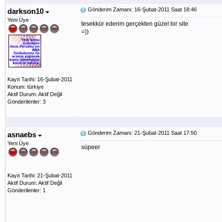
Gönderim Zamanı: 16-Şubat-2011 Saat 18:46
darkson10
Yeni Üye
tesekkür ederim gerçekten güzel bir site
=))
Kayıt Tarihi: 16-Şubat-2011
Konum: türkiye
Aktif Durum: Aktif Değil
Gönderilenler: 3
Gönderim Zamanı: 21-Şubat-2011 Saat 17:50
asnaebs
Yeni Üye
süpeer
Kayıt Tarihi: 21-Şubat-2011
Aktif Durum: Aktif Değil
Gönderilenler: 1