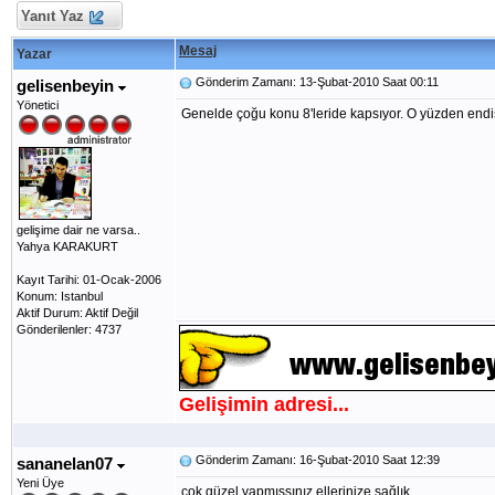
Yanıt Yaz
Mesaj
Yazar
Gönderim Zamanı: 13-Şubat-2010 Saat 00:11
gelisenbeyin
Yönetici
Genelde çoğu konu 8'leride kapsıyor. O yüzden endişe
gelişime dair ne varsa..
Yahya KARAKURT
Kayıt Tarihi: 01-Ocak-2006
Konum: Istanbul
Aktif Durum: Aktif Değil
Gönderilenler: 4737
Gelişimin adresi...
Gönderim Zamanı: 16-Şubat-2010 Saat 12:39
sananelan07
Yeni Üye
çok qüzel yapmışsınız ellerinize sağlık