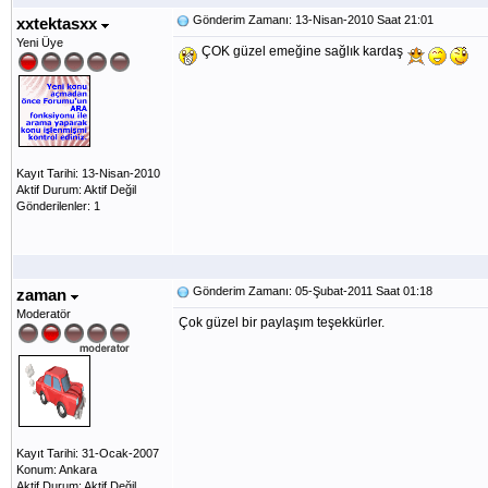
Gönderim Zamanı: 13-Nisan-2010 Saat 21:01
xxtektasxx
Yeni Üye
ÇOK güzel emeğine sağlık kardaş
Kayıt Tarihi: 13-Nisan-2010
Aktif Durum: Aktif Değil
Gönderilenler: 1
Gönderim Zamanı: 05-Şubat-2011 Saat 01:18
zaman
Moderatör
Çok güzel bir paylaşım teşekkürler.
Kayıt Tarihi: 31-Ocak-2007
Konum: Ankara
Aktif Durum: Aktif Değil