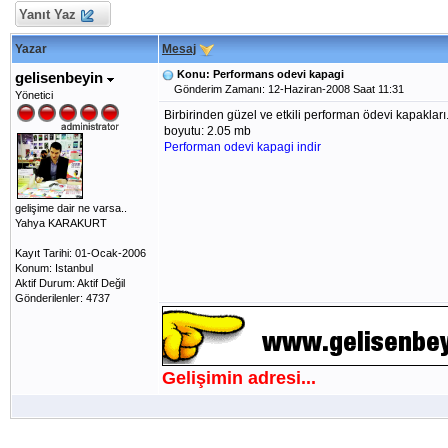
Yanıt Yaz
Yazar
Mesaj
Konu: Performans odevi kapagi
gelisenbeyin
Gönderim Zamanı: 12-Haziran-2008 Saat 11:31
Yönetici
Birbirinden güzel ve etkili performan ödevi kapakları.
boyutu: 2.05 mb
Performan odevi kapagi indir
gelişime dair ne varsa..
Yahya KARAKURT
Kayıt Tarihi: 01-Ocak-2006
Konum: Istanbul
Aktif Durum: Aktif Değil
Gönderilenler: 4737
Gelişimin adresi...