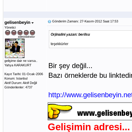
Gönderim Zamanı: 27-Kasım-2012 Saat 17:53
gelisenbeyin
Yönetici
Orjinalini yazan: berilsu
teşekkürler
gelişime dair ne varsa..
Bir şey değil...
Yahya KARAKURT
Bazı örneklerde bu linktedir
Kayıt Tarihi: 01-Ocak-2006
Konum: Istanbul
Aktif Durum: Aktif Değil
Gönderilenler: 4737
http://www.gelisenbeyin.n
Gelişimin adresi...