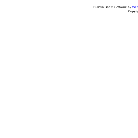
Bulletin Board Software by
Web
Copyr