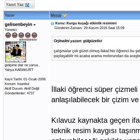
Yanıt Yaz
Yazar
Mesaj
Konu: Kurgu kuşağı etkinlik resimleri
gelisenbeyin
Gönderim Zamanı: 29-Kasım-2016 Saat 15:09
Yönetici
Orjinalini yazan: gülgüzelist
çalışmalar çok güzel olmuş fakat her öğrenci bu şek
paylaşabilir mi acaba arama motorundan da araşt
gelişime dair ne varsa..
Yahya KARAKURT
Kayıt Tarihi: 01-Ocak-2006
Konum: Istanbul
İllaki öğrenci süper çizmel
Aktif Durum: Aktif Değil
Gönderilenler: 4737
anlaşılabilecek bir çizim ve 
Kılavuz kaynakta geçen ifa
teknik resim kaygısı taşınm