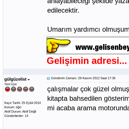
anlayabileceği şekilde yaza
edilecektir.
Umarım yardımcı olmuşumd
Gelişimin adresi...
Gönderim Zamanı: 29-Kasım-2012 Saat 17:36
gülgüzelist
Yeni Üye
çalışmalar çok güzel olmuş
kitapta bahsedilen gösterim 
Kayıt Tarihi: 25-Eylül-2010
mi acaba arama motorunda
Konum: öğrt
Aktif Durum: Aktif Değil
Gönderilenler: 14