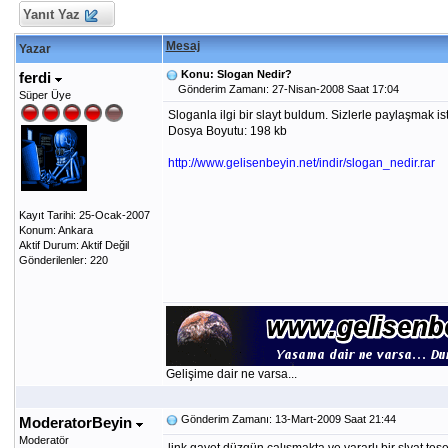
Yanıt Yaz
Mesaj
Yazar
Konu: Slogan Nedir?
ferdi
Gönderim Zamanı: 27-Nisan-2008 Saat 17:04
Süper Üye
Sloganla ilgi bir slayt buldum. Sizlerle paylaşmak 
Dosya Boyutu: 198 kb
http://www.gelisenbeyin.net/indir/slogan_nedir.rar
Kayıt Tarihi: 25-Ocak-2007
Konum: Ankara
Aktif Durum: Aktif Değil
Gönderilenler: 220
Gelişime dair ne varsa...
Gönderim Zamanı: 13-Mart-2009 Saat 21:44
ModeratorBeyin
Moderatör