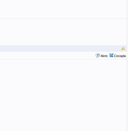
Alıntı
Cevapla