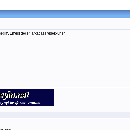
istedim. Emeği geçen arkadaşa teşekkürler..