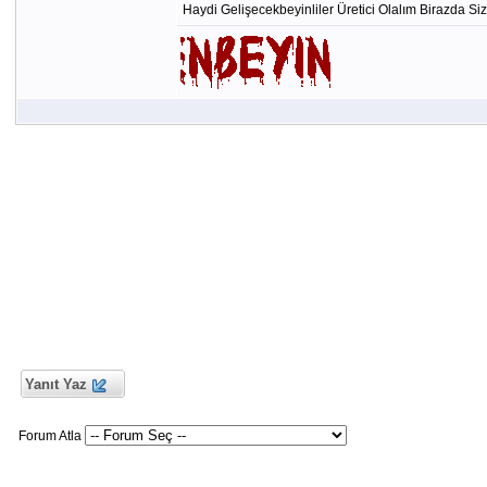
Haydi Gelişecekbeyinliler Üretici Olalım Birazda Siz
Yanıt Yaz
Forum Atla