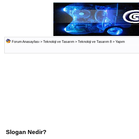
Forum Anasayfası
>
Teknoloji ve Tasarım
>
Teknoloji ve Tasarım 8
>
Yapım
Slogan Nedir?