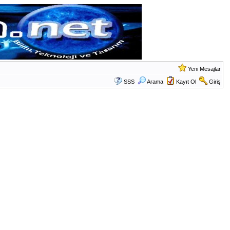
Yeni Mesajlar
SSS
Arama
Kayıt Ol
Giriş