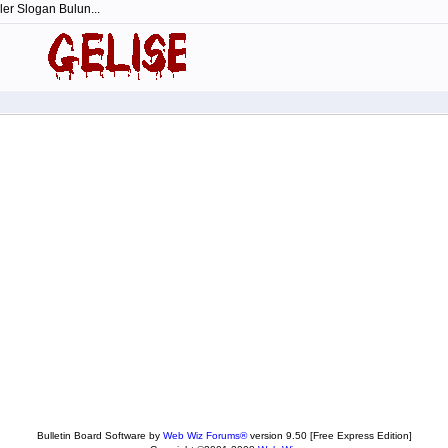
ler Slogan Bulun...
Bulletin Board Software by
Web Wiz Forums®
version 9.50
[Free Express Edition]