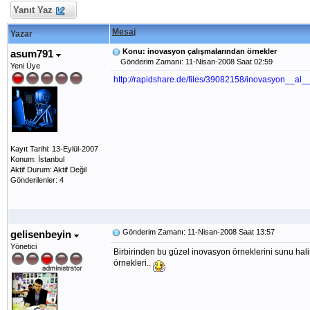
Yanıt Yaz
Mesaj
Yazar
Konu: inovasyon çalışmalarından örnekler
asum791
Gönderim Zamanı: 11-Nisan-2008 Saat 02:59
Yeni Üye
http://rapidshare.de/files/39082158/inovasyon__a
Kayıt Tarihi: 13-Eylül-2007
Konum: İstanbul
Aktif Durum: Aktif Değil
Gönderilenler: 4
Gönderim Zamanı: 11-Nisan-2008 Saat 13:57
gelisenbeyin
Yönetici
Birbirinden bu güzel inovasyon örneklerini sunu hal
örnekleri..