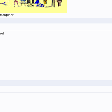
</marquee>
aol