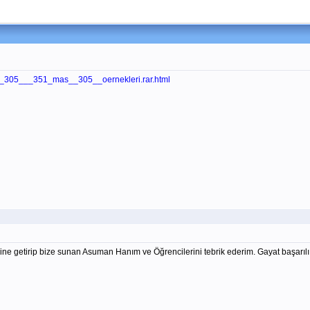
al__305___351_mas__305__oernekleri.rar.html
ine getirip bize sunan Asuman Hanım ve Öğrencilerini tebrik ederim. Gayat başarılı