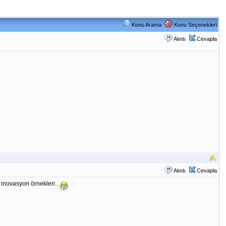
Konu Arama
Konu Seçenekleri
Alıntı
Cevapla
Alıntı
Cevapla
 inovasyon örnekleri..