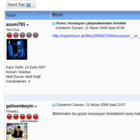
Yanıt Yaz
Mesaj
Yazar
Konu: inovasyon çalışmalarından örnekler
asum791
Gönderim Zamanı: 11-Nisan-2008 Saat 02:59
Yeni Üye
http://rapidshare.de/files/39082158/inovasyon__
Kayıt Tarihi: 13-Eylül-2007
Konum: İstanbul
Aktif Durum: Aktif Değil
Gönderilenler: 4
Gönderim Zamanı: 11-Nisan-2008 Saat 13:57
gelisenbeyin
Yönetici
Birbirinden bu güzel inovasyon örneklerini sunu hal