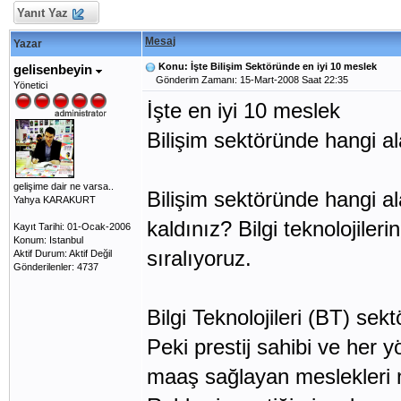
Yanıt Yaz
Mesaj
Yazar
Konu: İşte Bilişim Sektöründe en iyi 10 meslek
gelisenbeyin
Gönderim Zamanı: 15-Mart-2008 Saat 22:35
Yönetici
İşte en iyi 10 meslek
Bilişim sektöründe hangi a
gelişime dair ne varsa..
Bilişim sektöründe hangi 
Yahya KARAKURT
kaldınız? Bilgi teknolojile
Kayıt Tarihi: 01-Ocak-2006
Konum: Istanbul
sıralıyoruz.
Aktif Durum: Aktif Değil
Gönderilenler: 4737
Bilgi Teknolojileri (BT) sek
Peki prestij sahibi ve her 
maaş sağlayan meslekleri 