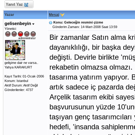
Yanıt Yaz
Yazar
Mesaj
Konu: Geleceğin resmini çizme
gelisenbeyin
Gönderim Zamanı: 14-Mart-2008 Saat 13:59
Yönetici
Bir zamanlar Satın alma krit
dayanıklılığı, bir başka dey
değişti. Devirle birlikte 'mü
gelişime dair ne varsa..
rekabetin olmazsa olmazı. 
Yahya KARAKURT
tasarıma yatırım yapıyor. B
Kayıt Tarihi: 01-Ocak-2006
Konum: Istanbul
artık sadece iç pazarda deği
Aktif Durum: Aktif Değil
Gönderilenler: 4737
Arçelik tasarım ekibi saye
başvurusunun yüzde 10'unun 
taşıyan genç tasarımcıları y
hedefi, 'insanda sahiplenm