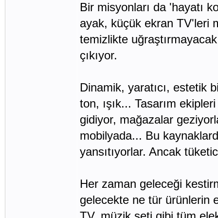
Bir misyonları da 'hayatı 
ayak, küçük ekran TV'leri m
temizlikte uğraştırmayacak b
çıkıyor.
Dinamik, yaratıcı, estetik 
ton, ışık... Tasarım ekipler
gidiyor, mağazalar geziyorl
mobilyada... Bu kaynaklarda
yansıtıyorlar. Ancak tüketici
Her zaman geleceği kestirm
gelecekte ne tür ürünlerin ev
TV, müzik seti gibi tüm elekt