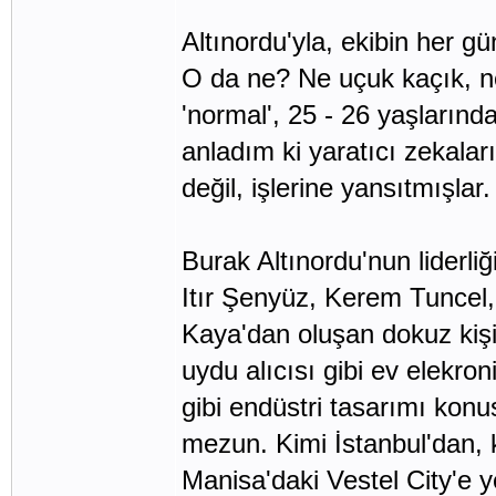
Altınordu'yla, ekibin her gün
O da ne? Ne uçuk kaçık, ne 
'normal', 25 - 26 yaşların
anladım ki yaratıcı zekalar
değil, işlerine yansıtmışlar.
Burak Altınordu'nun lider
Itır Şenyüz, Kerem Tuncel
Kaya'dan oluşan dokuz kişi
uydu alıcısı gibi ev elekro
gibi endüstri tasarımı konu
mezun. Kimi İstanbul'dan, 
Manisa'daki Vestel City'e y