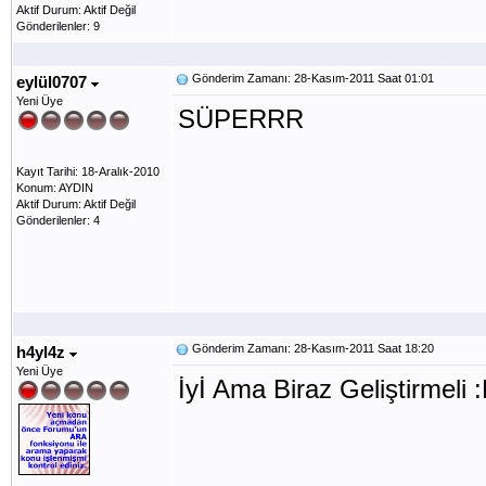
Aktif Durum: Aktif Değil
Gönderilenler: 9
Gönderim Zamanı: 28-Kasım-2011 Saat 01:01
eylül0707
Yeni Üye
SÜPERRR
Kayıt Tarihi: 18-Aralık-2010
Konum: AYDIN
Aktif Durum: Aktif Değil
Gönderilenler: 4
Gönderim Zamanı: 28-Kasım-2011 Saat 18:20
h4yl4z
Yeni Üye
İyİ Ama Biraz Geliştirmeli 