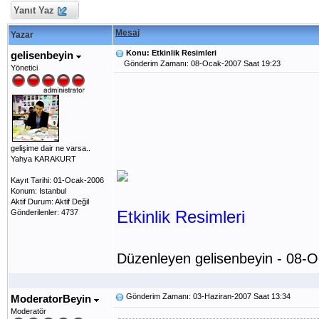
Yanıt Yaz
Mesaj
Yazar
Konu: Etkinlik Resimleri
gelisenbeyin
Gönderim Zamanı: 08-Ocak-2007 Saat 19:23
Yönetici
gelişime dair ne varsa..
Yahya KARAKURT
Kayıt Tarihi: 01-Ocak-2006
Konum: Istanbul
Aktif Durum: Aktif Değil
Etkinlik Resimleri
Gönderilenler: 4737
Düzenleyen gelisenbeyin - 08-
Gönderim Zamanı: 03-Haziran-2007 Saat 13:34
ModeratorBeyin
Moderatör