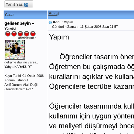
Yanıt Yaz
Mesaj
Yazar
Konu: Yapım
gelisenbeyin
Gönderim Zamanı: 11-Şubat-2008 Saat 21:57
Yönetici
Yapım
Öğrenciler tasarım öneril
gelişime dair ne varsa..
Öğretmen bu çalışmada öğre
Yahya KARAKURT
kurallarını açıklar ve kullana
Kayıt Tarihi: 01-Ocak-2006
Konum: Istanbul
Öğrencilere tecrübe kazanm
Aktif Durum: Aktif Değil
Gönderilenler: 4737
Öğrenciler tasarımında kul
kullanımı için uygun yöntemi
ve maliyeti düşürmeyi önc