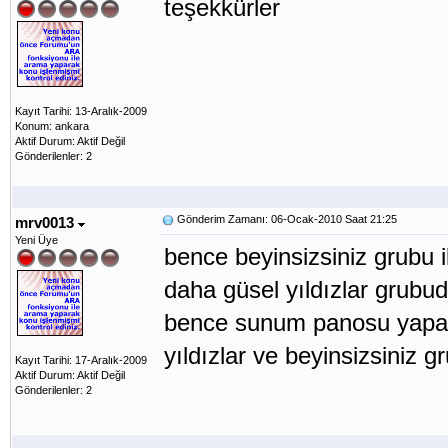
teşekkürler
Kayıt Tarihi: 13-Aralık-2009
Konum: ankara
Aktif Durum: Aktif Değil
Gönderilenler: 2
Gönderim Zamanı: 06-Ocak-2010 Saat 21:25
mrv0013
Yeni Üye
bence beyinsizsiniz grubu i
daha güsel yıldızlar grubu
bence sunum panosu yapar
yıldızlar ve beyinsizsiniz gr
Kayıt Tarihi: 17-Aralık-2009
Aktif Durum: Aktif Değil
Gönderilenler: 2