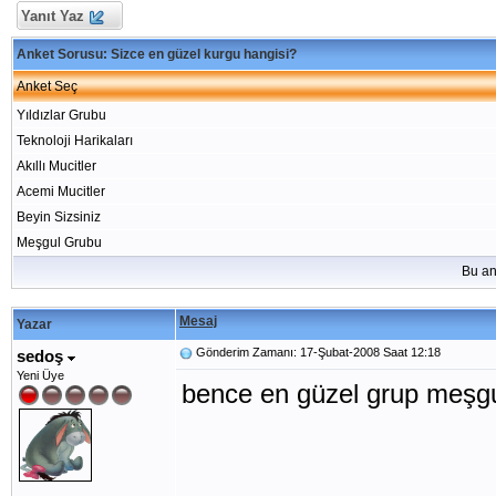
Yanıt Yaz
Anket Sorusu: Sizce en güzel kurgu hangisi?
Anket Seç
Yıldızlar Grubu
Teknoloji Harikaları
Akıllı Mucitler
Acemi Mucitler
Beyin Sizsiniz
Meşgul Grubu
Bu an
Mesaj
Yazar
Gönderim Zamanı: 17-Şubat-2008 Saat 12:18
sedoş
Yeni Üye
bence en güzel grup meşg