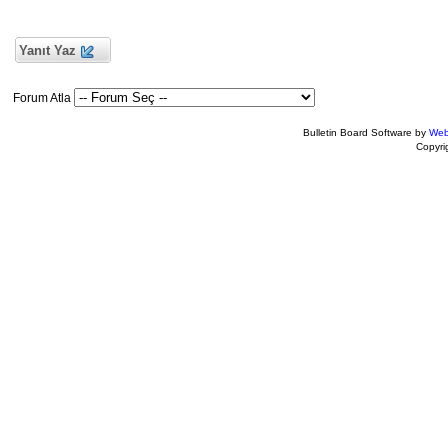
Yanıt Yaz
Forum Atla
Bulletin Board Software by
Web
Copyr