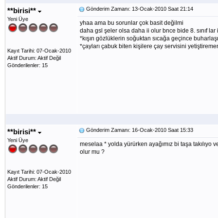
Gönderim Zamanı: 13-Ocak-2010 Saat 21:14
**birisi**
Yeni Üye
yhaa ama bu sorunlar çok basit değilmi
daha gsl şeler olsa daha ii olur bnce bide 8. sınıf lar 
*kışın gözlüklerin soğuktan sıcağa geçince buharla
*çayları çabuk biten kişilere çay servisini yetiştirem
Kayıt Tarihi: 07-Ocak-2010
Aktif Durum: Aktif Değil
Gönderilenler: 15
Gönderim Zamanı: 16-Ocak-2010 Saat 15:33
**birisi**
Yeni Üye
meselaa * yolda yürürken ayağımız bi taşa takılıyo 
olur mu ?
Kayıt Tarihi: 07-Ocak-2010
Aktif Durum: Aktif Değil
Gönderilenler: 15