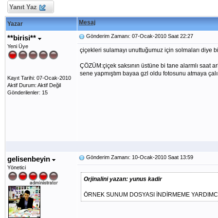
Yanıt Yaz
Mesaj
Yazar
Gönderim Zamanı: 07-Ocak-2010 Saat 22:27
**birisi**
Yeni Üye
çiçekleri sulamayı unuttuğumuz için solmaları diye b
ÇÖZÜM:çiçek saksının üstüne bi tane alarmlı saat ar
sene yapmıştım bayaa gzl oldu fotosunu atmaya çalı
Kayıt Tarihi: 07-Ocak-2010
Aktif Durum: Aktif Değil
Gönderilenler: 15
Gönderim Zamanı: 10-Ocak-2010 Saat 13:59
gelisenbeyin
Yönetici
Orjinalini yazan: yunus kadir
ÖRNEK SUNUM DOSYASI İNDİRMEME YARDIMCI