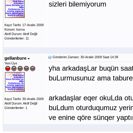
sizleri bilemiyorum
Kayıt Tarihi: 17-Aralık-2009
Konum: bursa
Aktif Durum: Aktif Değil
Gönderilenler: 11
Gönderim Zamanı: 30-Aralık-2009 Saat 14:38
gellanbure
Yeni Üye
yha arkadaşLar buqün saat
buLurmusunuz ama taburey
arkadaşlar eqer okuLda ot
Kayıt Tarihi: 30-Aralık-2009
Aktif Durum: Aktif Değil
buLdum oturduqumuz yerin 
Gönderilenler: 1
ve enine qöre sünqer yaptı