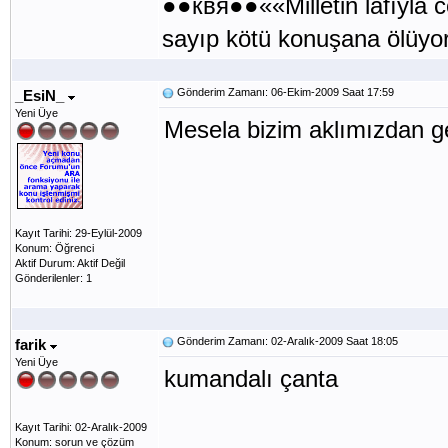
●●квя●●««Milletin lafıyla
sayıp kötü konuşana ölüy
Gönderim Zamanı: 06-Ekim-2009 Saat 17:59
_EsiN_
Yeni Üye
Mesela bizim aklımızdan g
Kayıt Tarihi: 29-Eylül-2009
Konum: Öğrenci
Aktif Durum: Aktif Değil
Gönderilenler: 1
Gönderim Zamanı: 02-Aralık-2009 Saat 18:05
farik
Yeni Üye
kumandalı çanta
Kayıt Tarihi: 02-Aralık-2009
Konum: sorun ve çözüm