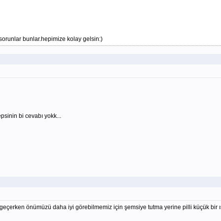
orunlar bunlar.hepimize kolay gelsin:)
psinin bi cevabı yokk...
eçerken önümüzü daha iyi görebilmemiz için şemsiye tutma yerine pilli küçük bir ışık 