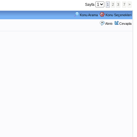
Sayfa
1
2
3
7
>
Konu Arama
Konu Seçenekleri
Alıntı
Cevapla