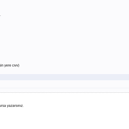
.
in yere cıvv)
ursa yazarsınız.