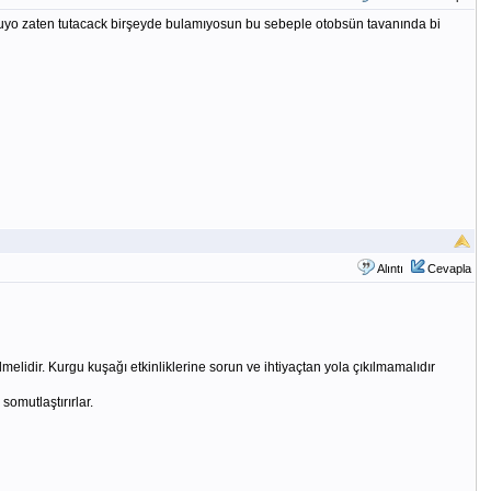
luyo zaten tutacack birşeyde bulamıyosun bu sebeple otobsün tavanında bi
Alıntı
Cevapla
lmelidir. Kurgu kuşağı etkinliklerine sorun ve ihtiyaçtan yola çıkılmamalıdır
somutlaştırırlar.