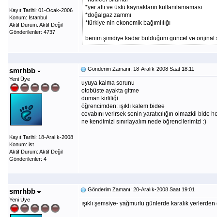
*yer altı ve üstü kaynakların kullanılamaması
Kayıt Tarihi: 01-Ocak-2006
*doğalgaz zammı
Konum: Istanbul
*türkiye nin ekonomik bağımlılığı
Aktif Durum: Aktif Değil
Gönderilenler: 4737
benim şimdiye kadar bulduğum güncel ve orijinal s
Gönderim Zamanı: 18-Aralık-2008 Saat 18:11
smrhbb
Yeni Üye
uyuya kalma sorunu
otobüste ayakta gitme
duman kirliliği
öğrencimden: ışıklı kalem bidee
cevabını verirsek senin yaratıcılığın olmazkii bide he
ne kendimizi sınırlayalım nede öğrencilerimizi :)
Kayıt Tarihi: 18-Aralık-2008
Konum: ist
Aktif Durum: Aktif Değil
Gönderilenler: 4
Gönderim Zamanı: 20-Aralık-2008 Saat 19:01
smrhbb
Yeni Üye
ışıklı şemsiye- yağmurlu günlerde karalık yerlerden g