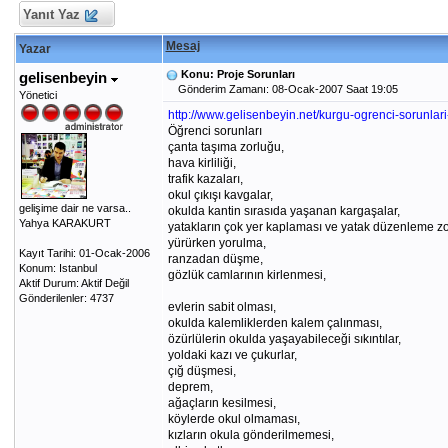
Yanıt Yaz
Mesaj
Yazar
Konu: Proje Sorunları
gelisenbeyin
Gönderim Zamanı: 08-Ocak-2007 Saat 19:05
Yönetici
http://www.gelisenbeyin.net/kurgu-ogrenci-sorunlari
Öğrenci sorunları
çanta taşıma zorluğu,
hava kirliliği,
trafik kazaları,
okul çıkışı kavgalar,
gelişime dair ne varsa..
okulda kantin sırasıda yaşanan kargaşalar,
Yahya KARAKURT
yatakların çok yer kaplaması ve yatak düzenleme zo
yürürken yorulma,
Kayıt Tarihi: 01-Ocak-2006
ranzadan düşme,
Konum: Istanbul
gözlük camlarının kirlenmesi,
Aktif Durum: Aktif Değil
Gönderilenler: 4737
evlerin sabit olması,
okulda kalemliklerden kalem çalınması,
özürlülerin okulda yaşayabileceği sıkıntılar,
yoldaki kazı ve çukurlar,
çığ düşmesi,
deprem,
ağaçların kesilmesi,
köylerde okul olmaması,
kızların okula gönderilmemesi,