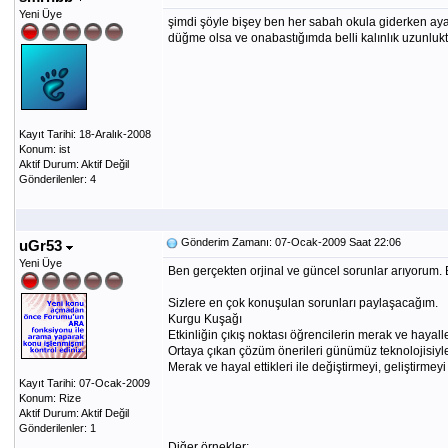
Yeni Üye
şimdi şöyle bişey ben her sabah okula giderken ay
düğme olsa ve onabastığımda belli kalınlık uzunlukt
Kayıt Tarihi: 18-Aralık-2008
Konum: ist
Aktif Durum: Aktif Değil
Gönderilenler: 4
Gönderim Zamanı: 07-Ocak-2009 Saat 22:06
uGr53
Yeni Üye
Ben gerçekten orjinal ve güncel sorunlar arıyorum.
Sizlere en çok konuşulan sorunları paylaşacağım.
Kurgu Kuşağı
Etkinliğin çıkış noktası öğrencilerin merak ve hayall
Ortaya çıkan çözüm önerileri günümüz teknolojisiyle
Merak ve hayal ettikleri ile değiştirmeyi, geliştirmey
Kayıt Tarihi: 07-Ocak-2009
Konum: Rize
Aktif Durum: Aktif Değil
Gönderilenler: 1
Diğer örnekler;