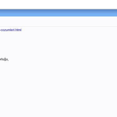
-cozumleri.html
rluğu,