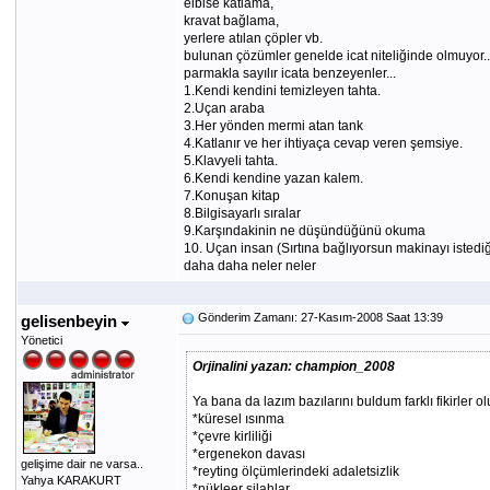
elbise katlama,
kravat bağlama,
yerlere atılan çöpler vb.
bulunan çözümler genelde icat niteliğinde olmuyor..
parmakla sayılır icata benzeyenler...
1.Kendi kendini temizleyen tahta.
2.Uçan araba
3.Her yönden mermi atan tank
4.Katlanır ve her ihtiyaça cevap veren şemsiye.
5.Klavyeli tahta.
6.Kendi kendine yazan kalem.
7.Konuşan kitap
8.Bilgisayarlı sıralar
9.Karşındakinin ne düşündüğünü okuma
10. Uçan insan (Sırtına bağlıyorsun makinayı istediğ
daha daha neler neler
Gönderim Zamanı: 27-Kasım-2008 Saat 13:39
gelisenbeyin
Yönetici
Orjinalini yazan: champion_2008
Ya bana da lazım bazılarını buldum farklı fikirler ol
*küresel ısınma
*çevre kirliliği
*ergenekon davası
gelişime dair ne varsa..
*reyting ölçümlerindeki adaletsizlik
Yahya KARAKURT
*nükleer silahlar