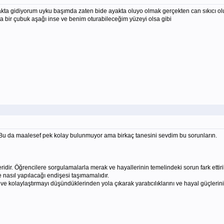
akta gidiyorum uyku başımda zaten bide ayakta oluyo olmak gerçekten can sıkıcı o
a bir çubuk aşağı inse ve benim oturabileceğim yüzeyi olsa gibi
 Bu da maalesef pek kolay bulunmuyor ama birkaç tanesini sevdim bu sorunların.
eridir. Öğrencilere sorgulamalarla merak ve hayallerinin temelindeki sorun fark ettiri
 nasıl yapılacağı endişesi taşımamalıdır.
i ve kolaylaştırmayı düşündüklerinden yola çıkarak yaratıcılıklarını ve hayal güçlerini 