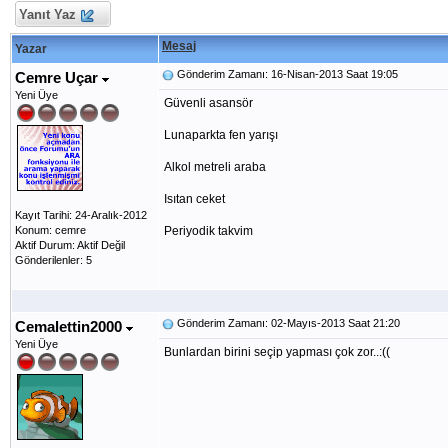
Yanıt Yaz
Mesaj
Yazar
Gönderim Zamanı: 16-Nisan-2013 Saat 19:05
Cemre Uçar
Yeni Üye
Güvenli asansör
Lunaparkta fen yarışı
Alkol metreli araba
Isıtan ceket
Kayıt Tarihi: 24-Aralık-2012
Konum: cemre
Periyodik takvim
Aktif Durum: Aktif Değil
Gönderilenler: 5
Gönderim Zamanı: 02-Mayıs-2013 Saat 21:20
Cemalettin2000
Yeni Üye
Bunlardan birini seçip yapması çok zor..:((