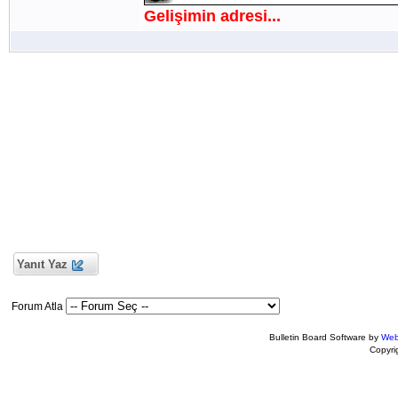
Gelişimin adresi...
Yanıt Yaz
Forum Atla
Bulletin Board Software by
Web
Copyr