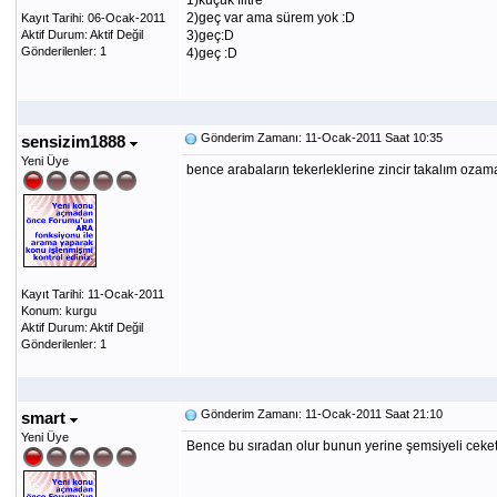
1)küçük filtre
2)geç var ama sürem yok :D
Kayıt Tarihi: 06-Ocak-2011
Aktif Durum: Aktif Değil
3)geç:D
Gönderilenler: 1
4)geç :D
Gönderim Zamanı: 11-Ocak-2011 Saat 10:35
sensizim1888
Yeni Üye
bence arabaların tekerleklerine zincir takalım oza
Kayıt Tarihi: 11-Ocak-2011
Konum: kurgu
Aktif Durum: Aktif Değil
Gönderilenler: 1
Gönderim Zamanı: 11-Ocak-2011 Saat 21:10
smart
Yeni Üye
Bence bu sıradan olur bunun yerine şemsiyeli ceket y