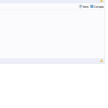
Alıntı
Cevapla