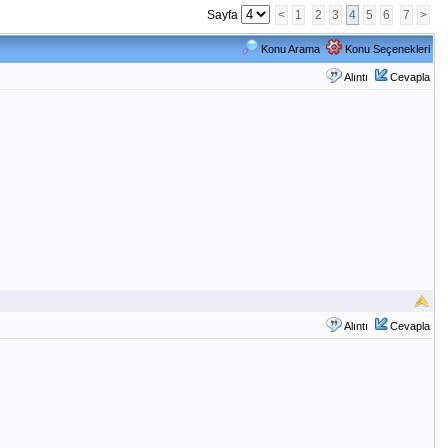
Sayfa
<
1
2
3
4
5
6
7
>
Konu Arama
Konu Seçenekleri
Alıntı
Cevapla
Alıntı
Cevapla