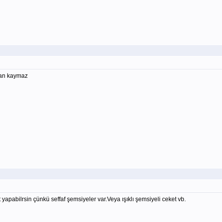
man kaymaz
apabilrsin çünkü seffaf şemsiyeler var.Veya ışıklı şemsiyeli ceket vb.