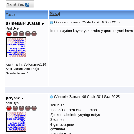
Yanıt Yaz
Mesaj
Yazar
Gönderim Zamanı: 25-Aralık-2010 Saat 22:57
07mekan43vatan
Yeni Üye
ben olsaydım kaymayan araba yapardım yani hava soğ
Kayıt Tarihi: 23-Kasım-2010
Aktif Durum: Aktif Değil
Gönderilenler: 1
Gönderim Zamanı: 06-Ocak-2011 Saat 20:25
poyraz
Yeni Üye
sorunlar
1)otobüslerden çıkan duman
2)tekno. aletlerin yaydıgı radya...
3)kanser
4)çanta taşıma
çözümler