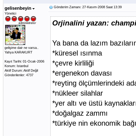
Gönderim Zamanı: 27-Kasım-2008 Saat 13:39
gelisenbeyin
Yönetici
Orjinalini yazan: cham
Ya bana da lazım bazılarını
gelişime dair ne varsa..
*küresel ısınma
Yahya KARAKURT
*çevre kirliliği
Kayıt Tarihi: 01-Ocak-2006
Konum: Istanbul
Aktif Durum: Aktif Değil
*ergenekon davası
Gönderilenler: 4737
*reyting ölçümlerindeki ada
*nükleer silahlar
*yer altı ve üstü kaynakla
*doğalgaz zammı
*türkiye nin ekonomik bağı