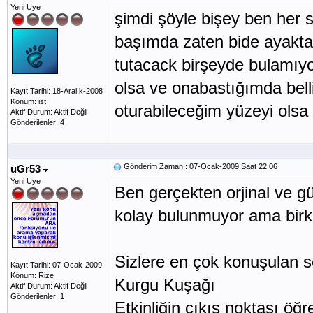
Yeni Üye
şimdi şöyle bişey ben her 
başımda zaten bide ayakta
tutacack birşeyde bulamıy
olsa ve onabastığımda belli
Kayıt Tarihi: 18-Aralık-2008
Konum: ist
oturabileceğim yüzeyi olsa 
Aktif Durum: Aktif Değil
Gönderilenler: 4
Gönderim Zamanı: 07-Ocak-2009 Saat 22:06
uGr53
Yeni Üye
Ben gerçekten orjinal ve g
kolay bulunmuyor ama birka
Sizlere en çok konuşulan s
Kayıt Tarihi: 07-Ocak-2009
Konum: Rize
Kurgu Kuşağı
Aktif Durum: Aktif Değil
Gönderilenler: 1
Etkinliğin çıkış noktası öğr