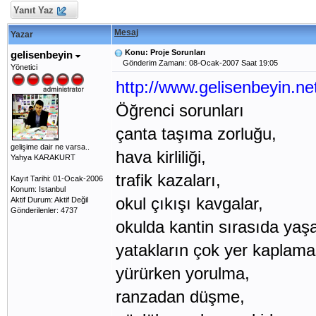
Yanıt Yaz
Mesaj
Yazar
Konu: Proje Sorunları
gelisenbeyin
Gönderim Zamanı: 08-Ocak-2007 Saat 19:05
Yönetici
http://www.gelisenbeyin.ne
Öğrenci sorunları
çanta taşıma zorluğu,
gelişime dair ne varsa..
hava kirliliği,
Yahya KARAKURT
trafik kazaları,
Kayıt Tarihi: 01-Ocak-2006
Konum: Istanbul
okul çıkışı kavgalar,
Aktif Durum: Aktif Değil
Gönderilenler: 4737
okulda kantin sırasıda yaş
yatakların çok yer kaplama
yürürken yorulma,
ranzadan düşme,