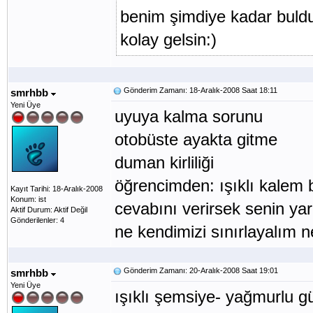
benim şimdiye kadar buldu
kolay gelsin:)
Gönderim Zamanı: 18-Aralık-2008 Saat 18:11
smrhbb
Yeni Üye
uyuya kalma sorunu
otobüste ayakta gitme
duman kirliliği
öğrencimden: ışıklı kalem 
Kayıt Tarihi: 18-Aralık-2008
Konum: ist
cevabını verirsek senin yara
Aktif Durum: Aktif Değil
Gönderilenler: 4
ne kendimizi sınırlayalım n
Gönderim Zamanı: 20-Aralık-2008 Saat 19:01
smrhbb
Yeni Üye
ışıklı şemsiye- yağmurlu 