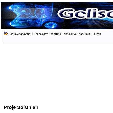
Forum Anasayfası
>
Teknoloji ve Tasarım
>
Teknoloji ve Tasarım 8
>
Düzen
Proje Sorunları