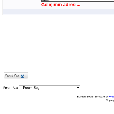
Gelişimin adresi...
Yanıt Yaz
Forum Atla
Bulletin Board Software by
Web
Copyr