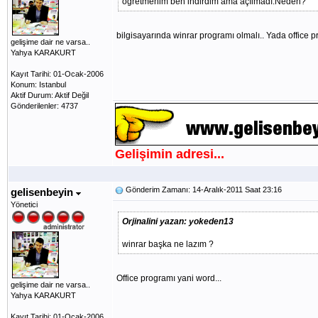
öğretmenim ben indirdim ama açılmadı.Neden?
bilgisayarında winrar programı olmalı.. Yada office p
gelişime dair ne varsa..
Yahya KARAKURT
Kayıt Tarihi: 01-Ocak-2006
Konum: Istanbul
Aktif Durum: Aktif Değil
Gönderilenler: 4737
Gelişimin adresi...
Gönderim Zamanı: 14-Aralık-2011 Saat 23:16
gelisenbeyin
Yönetici
Orjinalini yazan: yokeden13
winrar başka ne lazım ?
Office programı yani word...
gelişime dair ne varsa..
Yahya KARAKURT
Kayıt Tarihi: 01-Ocak-2006