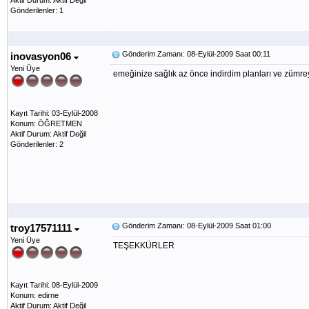
Aktif Durum: Aktif Değil
Gönderilenler: 1
Gönderim Zamanı: 08-Eylül-2009 Saat 00:11
inovasyon06
Yeni Üye
emeğinize sağlık az önce indirdim planları ve zümre
Kayıt Tarihi: 03-Eylül-2008
Konum: ÖĞRETMEN
Aktif Durum: Aktif Değil
Gönderilenler: 2
Gönderim Zamanı: 08-Eylül-2009 Saat 01:00
troy17571111
Yeni Üye
TEŞEKKÜRLER
Kayıt Tarihi: 08-Eylül-2009
Konum: edirne
Aktif Durum: Aktif Değil