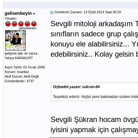
Gönderim Zamanı: 12-Eylül-2014 Saat 00:20
gelisenbeyin
Yönetici
Sevgili mitoloji arkadaşım 
sınıfların sadece grup çalışm
konuyu ele alabilirsiniz... 
edebilirsiniz.. Kolay gelsin 
gelişime dair ne varsa..
Yahya KARAKURT
Kayıt Tarihi: 01-Ocak-2006
Konum: Istanbul
Aktif Durum: Aktif Değil
Gönderilenler: 4737
Orjinalini yazan: sukran-84
Teşekkür ederiz. Hiçbir yere bakmadan sizden indir
Sevgili Şükran hocam övgün
iyisini yapmak için çalışm