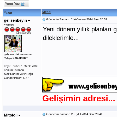
Yanıt Yaz
Mesaj
Yazar
Gönderim Zamanı: 31-Ağustos-2014 Saat 20:52
gelisenbeyin
Yönetici
Yeni dönem yıllık planları 
dileklerimle...
gelişime dair ne varsa..
Yahya KARAKURT
Kayıt Tarihi: 01-Ocak-2006
Konum: Istanbul
Aktif Durum: Aktif Değil
Gönderilenler: 4737
Gelişimin adresi...
Gönderim Zamanı: 11-Eylül-2014 Saat 20:41
Mitoloji