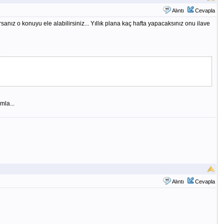
Alıntı
Cevapla
rsanız o konuyu ele alabilirsiniz... Yıllık plana kaç hafta yapacaksınız onu ilave
mla...
Alıntı
Cevapla