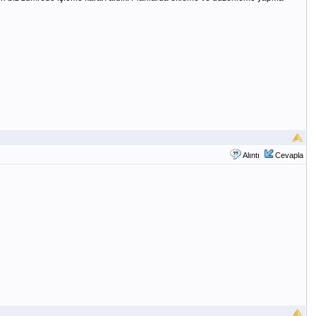
Alıntı
Cevapla