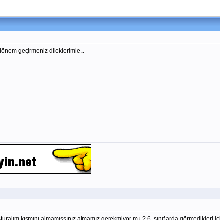
r dönem geçirmeniz dileklerimle...
uşturalım kısmını almamışsınız almamız gerekmiyor mu ? 6. sınıflarda görmedikleri 