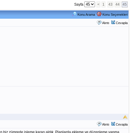
Sayfa
<
1
43
44
45
Konu Arama
Konu Seçenekleri
Alıntı
Cevapla
Alıntı
Cevapla
için biz zümrede işleme kararı aldık. Planlarda ekleme ve düzenleme yapma