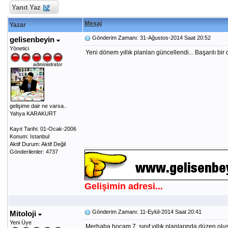
Yanıt Yaz
Mesaj
Yazar
Gönderim Zamanı: 31-Ağustos-2014 Saat 20:52
gelisenbeyin
Yönetici
Yeni dönem yıllık planları güncellendi... Başarılı bi
gelişime dair ne varsa..
Yahya KARAKURT
Kayıt Tarihi: 01-Ocak-2006
Konum: Istanbul
Aktif Durum: Aktif Değil
Gönderilenler: 4737
Gelişimin adresi...
Gönderim Zamanı: 11-Eylül-2014 Saat 20:41
Mitoloji
Yeni Üye
Merhaba hocam 7. sınıf yıllık planlarında düzen ol