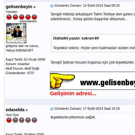
Gönderim Zamanı: 12-Eylül-2014 Saat 00:20
gelisenbeyin
Yönetici
Sevgili mitoloji arkadaşım Talim Terbiye den gelen cev
edebilirsiniz.. Kolay gelsin başarılar diliyorum...
Orjinalini yazan: sukran-84
gelişime dair ne varsa..
Teşekkür ederiz. Hiçbir yere bakmadan sizden indir
Yahya KARAKURT
Kayıt Tarihi: 01-Ocak-2006
Sevgili Şükran hocam övgünüz için çok teşekkürler..
Konum: Istanbul
Aktif Durum: Aktif Değil
Gönderilenler: 4737
Gelişimin adresi...
Gönderim Zamanı: 17-Eylül-2014 Saat 10:19
edaselda
Yeni Üye
teşekkürler,ellerinize sağlık.
Kayıt Tarihi: 20-Mart-2009