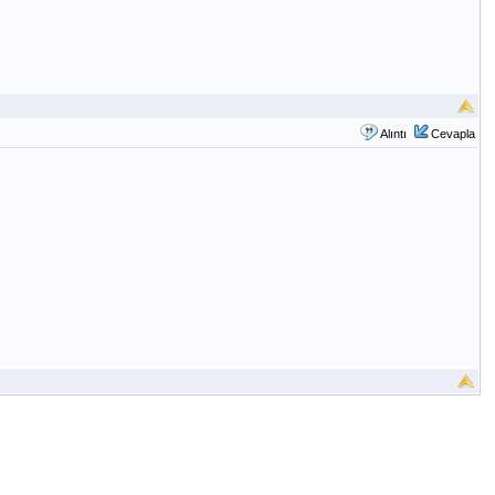
Alıntı
Cevapla