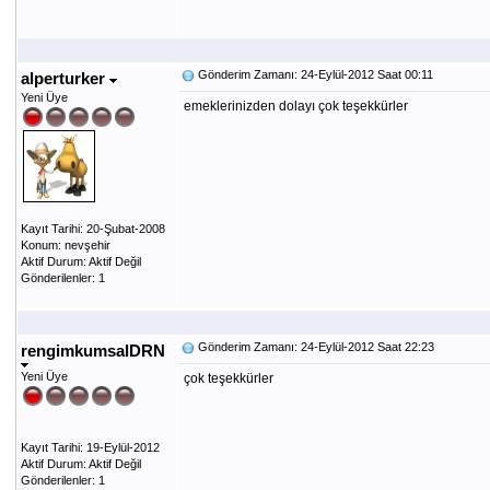
Gönderim Zamanı: 24-Eylül-2012 Saat 00:11
alperturker
Yeni Üye
emeklerinizden dolayı çok teşekkürler
Kayıt Tarihi: 20-Şubat-2008
Konum: nevşehir
Aktif Durum: Aktif Değil
Gönderilenler: 1
Gönderim Zamanı: 24-Eylül-2012 Saat 22:23
rengimkumsalDRN
Yeni Üye
çok teşekkürler
Kayıt Tarihi: 19-Eylül-2012
Aktif Durum: Aktif Değil
Gönderilenler: 1