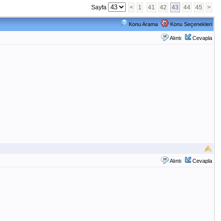
Sayfa
<
1
41
42
43
44
45
>
Konu Arama
Konu Seçenekleri
Alıntı
Cevapla
Alıntı
Cevapla