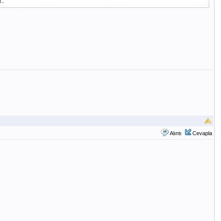
..
Alıntı
Cevapla