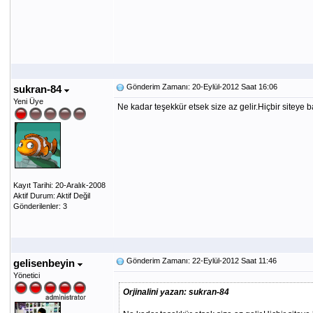
Gönderim Zamanı: 20-Eylül-2012 Saat 16:06
sukran-84
Yeni Üye
Ne kadar teşekkür etsek size az gelir.Hiçbir siteye
Kayıt Tarihi: 20-Aralık-2008
Aktif Durum: Aktif Değil
Gönderilenler: 3
Gönderim Zamanı: 22-Eylül-2012 Saat 11:46
gelisenbeyin
Yönetici
Orjinalini yazan: sukran-84