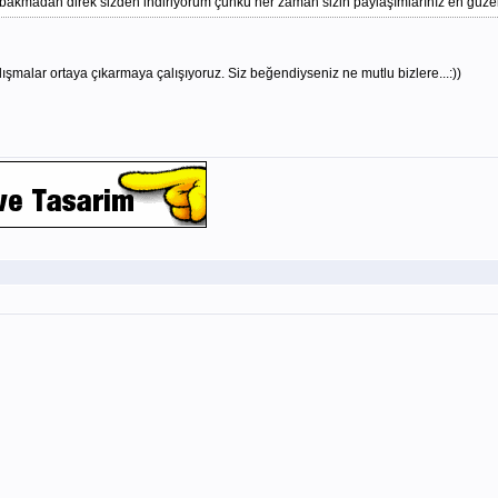
e bakmadan direk sizden indiriyorum çünkü her zaman sizin paylaşımlarınız en güzel
 çalışmalar ortaya çıkarmaya çalışıyoruz. Siz beğendiyseniz ne mutlu bizlere...:))