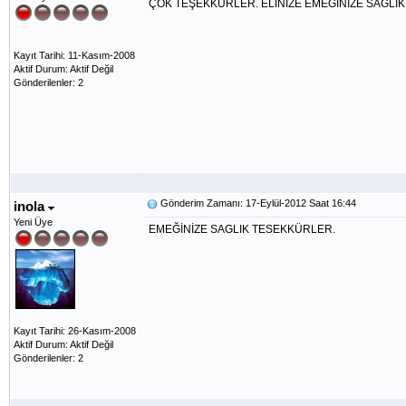
ÇOK TEŞEKKÜRLER. ELİNİZE EMEĞİNİZE SAĞLIK
Kayıt Tarihi: 11-Kasım-2008
Aktif Durum: Aktif Değil
Gönderilenler: 2
Gönderim Zamanı: 17-Eylül-2012 Saat 16:44
inola
Yeni Üye
EMEĞİNİZE SAGLIK TESEKKÜRLER.
Kayıt Tarihi: 26-Kasım-2008
Aktif Durum: Aktif Değil
Gönderilenler: 2