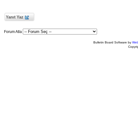
Yanıt Yaz
Forum Atla
Bulletin Board Software by
Web
Copyr