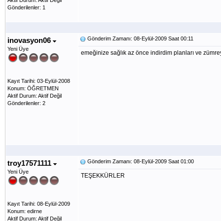
Aktif Durum: Aktif Değil
Gönderilenler: 1
Gönderim Zamanı: 08-Eylül-2009 Saat 00:11
inovasyon06
Yeni Üye
emeğinize sağlık az önce indirdim planları ve zümre
Kayıt Tarihi: 03-Eylül-2008
Konum: ÖĞRETMEN
Aktif Durum: Aktif Değil
Gönderilenler: 2
Gönderim Zamanı: 08-Eylül-2009 Saat 01:00
troy17571111
Yeni Üye
TEŞEKKÜRLER
Kayıt Tarihi: 08-Eylül-2009
Konum: edirne
Aktif Durum: Aktif Değil