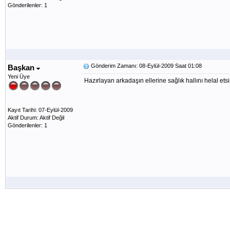
Gönderilenler: 1
Gönderim Zamanı: 08-Eylül-2009 Saat 01:08
Başkan
Yeni Üye
Hazırlayan arkadaşın ellerine sağlık hallını helal etsin
Kayıt Tarihi: 07-Eylül-2009
Aktif Durum: Aktif Değil
Gönderilenler: 1