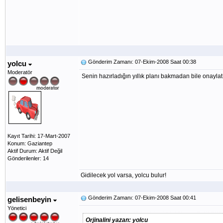
Gönderim Zamanı: 07-Ekim-2008 Saat 00:38
yolcu
Moderatör
Senin hazırladığın yıllık planı bakmadan bile onaylat
Kayıt Tarihi: 17-Mart-2007
Konum: Gaziantep
Aktif Durum: Aktif Değil
Gönderilenler: 14
Gidilecek yol varsa, yolcu bulur!
Gönderim Zamanı: 07-Ekim-2008 Saat 00:41
gelisenbeyin
Yönetici
Orjinalini yazan: yolcu