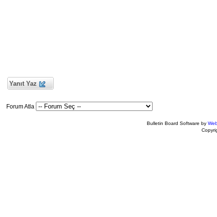
Yanıt Yaz
Forum Atla
Bulletin Board Software by
Web
Copyr