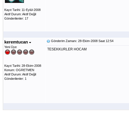
Kayıt Tarihi: 11-Eylül-2008
Aktif Durum: Aktif Değil
Gönderilenler: 17
Gönderim Zamanı: 28-Ekim-2008 Saat 12:54
keremtucan
Yeni Üye
TESEKKURLER HOCAM
Kayıt Tarihi: 28-Ekim-2008
Konum: OGRETMEN
Aktif Durum: Aktif Değil
Gönderilenler: 1