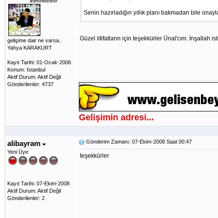
Senin hazırladığın yıllık planı bakmadan bile onayla
Güzel iltifatların için teşekkürler Ünal'cım. İnşallah i
gelişime dair ne varsa..
Yahya KARAKURT
Kayıt Tarihi: 01-Ocak-2006
Konum: Istanbul
Aktif Durum: Aktif Değil
Gönderilenler: 4737
Gelişimin adresi...
Gönderim Zamanı: 07-Ekim-2008 Saat 00:47
alibayram
Yeni Üye
teşekkürler
Kayıt Tarihi: 07-Ekim-2008
Aktif Durum: Aktif Değil
Gönderilenler: 2