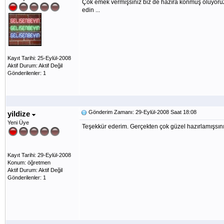
Çok emek vermişsiniz biz de hazıra konmuş oluyoruz 
edin ...
Kayıt Tarihi: 25-Eylül-2008
Aktif Durum: Aktif Değil
Gönderilenler: 1
Gönderim Zamanı: 29-Eylül-2008 Saat 18:08
yildize
Yeni Üye
Teşekkür ederim. Gerçekten çok güzel hazırlamışsını
Kayıt Tarihi: 29-Eylül-2008
Konum: öğretmen
Aktif Durum: Aktif Değil
Gönderilenler: 1