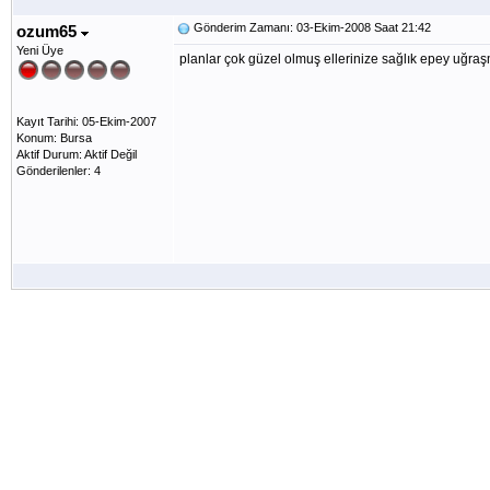
Gönderim Zamanı: 03-Ekim-2008 Saat 21:42
ozum65
Yeni Üye
planlar çok güzel olmuş ellerinize sağlık epey uğraşm
Kayıt Tarihi: 05-Ekim-2007
Konum: Bursa
Aktif Durum: Aktif Değil
Gönderilenler: 4