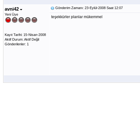
Gönderim Zamanı: 23-Eylül-2008 Saat 12:07
avni42
Yeni Üye
teşekkürler planlar mükemmel
Kayıt Tarihi: 15-Nisan-2008
Aktif Durum: Aktif Değil
Gönderilenler: 1