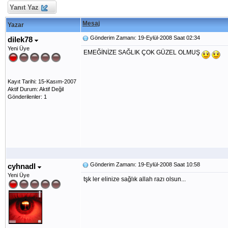
Yanıt Yaz
Mesaj
Yazar
Gönderim Zamanı: 19-Eylül-2008 Saat 02:34
dilek78
Yeni Üye
EMEĞİNİZE SAĞLIK ÇOK GÜZEL OLMUŞ
Kayıt Tarihi: 15-Kasım-2007
Aktif Durum: Aktif Değil
Gönderilenler: 1
Gönderim Zamanı: 19-Eylül-2008 Saat 10:58
cyhnadl
Yeni Üye
tşk ler elinize sağlık allah razı olsun...