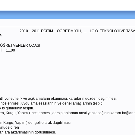
İM YILI, ……İ.Ö.O. TEKNOLOJİ VE TASARIM DER
R
ÖĞRETMENLER ODASI
Tİ 11.00
eşitli yönetmelik ve açıklamaların okunması, kararların gözden geçirilmesi.
incelenmesi, uygulama esaslarının ve genel amaçlarının tespiti
iş günlerinin tespiti.
en, Kurgu, Yapım ) incelenmesi, ders planlarının nasıl yapılacağının karara bağlan
 Kurgu, Yapım ) dengeli olarak dağıtılması
ürlüğe giren
 planlara aktarılmasının görüşülmesi.