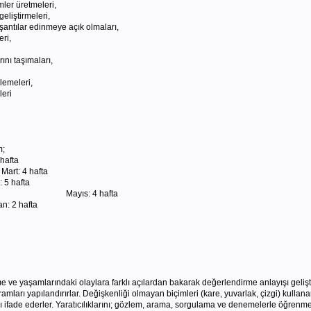
mler üretmeleri,
eliştirmeleri,
aşantılar edinmeye açık olmaları,
ri,
ını taşımaları,
lemeleri,
leri
;
fta
rt: 4 hafta
afta
ramı ) Mayıs: 4 hafta
hafta
e yaşamlarındaki olaylara farklı açılardan bakarak değerlendirme anlayışı gelişt
vramları yapılandırırlar. Değişkenliği olmayan biçimleri (kare, yuvarlak, çizgi) kull
fade ederler. Yaratıcılıklarını; gözlem, arama, sorgulama ve denemelerle öğrenme sü