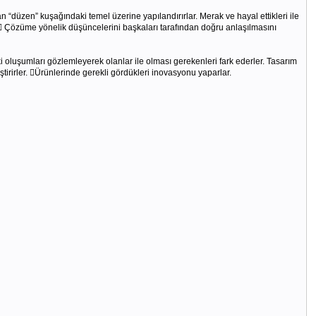
düzen” kuşağındaki temel üzerine yapılandırırlar. Merak ve hayal ettikleri ile
r.  Çözüme yönelik düşüncelerini başkaları tarafından doğru anlaşılmasını
ki oluşumları gözlemleyerek olanlar ile olması gerekenleri fark ederler. Tasarım
tirirler. Ürünlerinde gerekli gördükleri inovasyonu yaparlar.