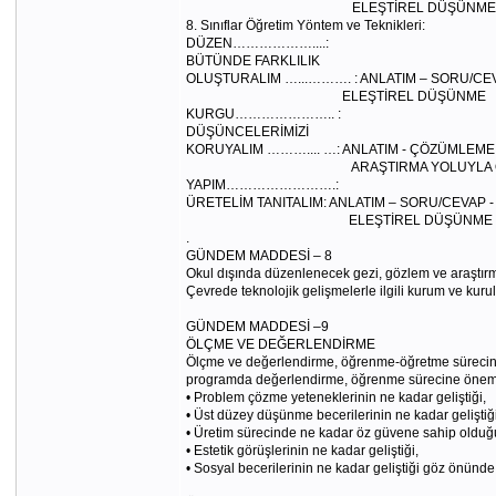
ELEŞTİREL DÜŞÜNME
8. Sınıflar Öğretim Yöntem ve Teknikleri:
DÜZEN………………....:
BÜTÜNDE FARKLILIK
OLUŞTURALIM …...………. : ANLATIM – SORU/CEV
ELEŞTİREL DÜŞÜNME
KURGU………………….. :
DÜŞÜNCELERİMİZİ
KORUYALIM ……….... …: ANLATIM - ÇÖZÜMLEME
ARAŞTIRMA YOLUYLA ÖĞRETİM -
YAPIM…………………….:
ÜRETELİM TANITALIM: ANLATIM – SORU/CEVAP 
ELEŞTİREL DÜŞÜNME
.
GÜNDEM MADDESİ – 8
Okul dışında düzenlenecek gezi, gözlem ve araştırmay
Çevrede teknolojik gelişmelerle ilgili kurum ve kurul
GÜNDEM MADDESİ –9
ÖLÇME VE DEĞERLENDİRME
Ölçme ve değerlendirme, öğrenme-öğretme sürecinde öğ
programda değerlendirme, öğrenme sürecine önem ver
• Problem çözme yeteneklerinin ne kadar geliştiği,
• Üst düzey düşünme becerilerinin ne kadar geliştiği
• Üretim sürecinde ne kadar öz güvene sahip olduğ
• Estetik görüşlerinin ne kadar geliştiği,
• Sosyal becerilerinin ne kadar geliştiği göz önünde