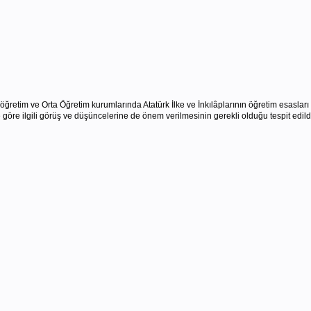
ğretim ve Orta Öğretim kurumlarında Atatürk İlke ve İnkılâplarının öğretim esasları o
e göre ilgili görüş ve düşüncelerine de önem verilmesinin gerekli olduğu tespit edil