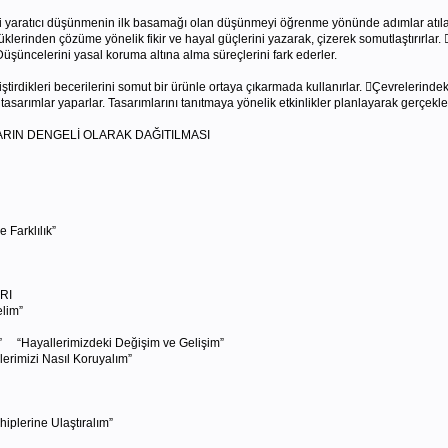
i yaratıcı düşünmenin ilk basamağı olan düşünmeyi öğrenme yönünde adımlar atılan “
üklerinden çözüme yönelik fikir ve hayal güçlerini yazarak, çizerek somutlaştırırla
 Düşüncelerini yasal koruma altına alma süreçlerini fark ederler.
tirdikleri becerilerini somut bir ürünle ortaya çıkarmada kullanırlar. Çevrelerinde
asarımlar yaparlar. Tasarımlarını tanıtmaya yönelik etkinlikler planlayarak gerçekleş
IN DENGELİ OLARAK DAĞITILMASI
Farklılık”
RI
lim”
” “Hayallerimizdeki Değişim ve Gelişim”
rimizi Nasıl Koruyalım”
plerine Ulaştıralım”