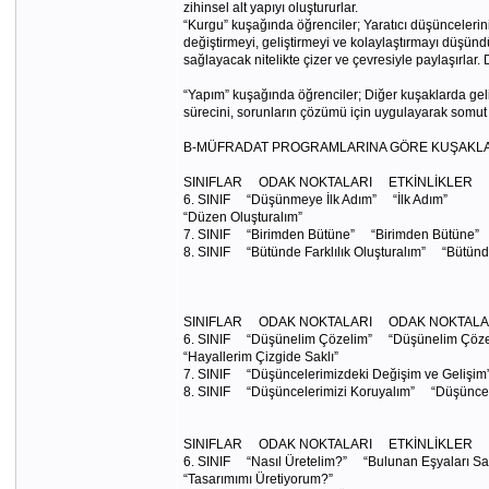
zihinsel alt yapıyı oluştururlar.
“Kurgu” kuşağında öğrenciler; Yaratıcı düşüncelerin
değiştirmeyi, geliştirmeyi ve kolaylaştırmayı düşünd
sağlayacak nitelikte çizer ve çevresiyle paylaşırlar.
“Yapım” kuşağında öğrenciler; Diğer kuşaklarda geliş
sürecini, sorunların çözümü için uygulayarak somut t
B-MÜFRADAT PROGRAMLARINA GÖRE KUŞAKLAR
SINIFLAR ODAK NOKTALARI ETKİNLİKLER
6. SINIF “Düşünmeye İlk Adım” “İlk Adım”
“Düzen Oluşturalım”
7. SINIF “Birimden Bütüne” “Birimden Bütüne”
8. SINIF “Bütünde Farklılık Oluşturalım” “Bütünde 
SINIFLAR ODAK NOKTALARI ODAK NOKTALA
6. SINIF “Düşünelim Çözelim” “Düşünelim Çöze
“Hayallerim Çizgide Saklı”
7. SINIF “Düşüncelerimizdeki Değişim ve Gelişim
8. SINIF “Düşüncelerimizi Koruyalım” “Düşüncele
SINIFLAR ODAK NOKTALARI ETKİNLİKLER
6. SINIF “Nasıl Üretelim?” “Bulunan Eşyaları Sahi
“Tasarımımı Üretiyorum?”