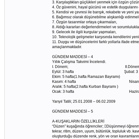
3. Karşılaştıkları güçlükleri yenmek için özgün çözü
4. Öz güvenini, hayal gücünü ve estetik duygularını g
5. Kendisi ve çevresi ile barışık, rekabete ve yeni y
6. Bağımsız olarak düşünebilme alışkanlığı edinmele
7. Özgün tasarımlar ortaya çıkarmaları,
8. Aldığı kararları değerlendirmeleri ve sorumluluklar
9. Gelecek ile ilgili kurgular yapmaları,
10. Teknolojik gelişmeler karşısında kendilerini yeni
11. Duygu ve düşüncelerini farklı yollarla ifade etme
amaçlanmaktadır.
GÜNDEM MADDESİ – 4
Yıllık Çalışma Takvimi İncelendi.
I. Dönem; II.Dönem
Eylül: 3 hafta Şubat: 3 ha
Ekim: 5 hafta(1.hafta Ramazan Bayramı) Ma
Kasım: 4 hafta Nisan: 5 h
Aralık: 5 hafta(2.hafta Kurban Bay
Ocak: 3 hafta Haziran: 2 
Yarıyıl Tatili; 25.01.2008 – 06.02.2009
GÜNDEM MADDESİ – 5
A-KUŞAKLARIN ÖZELLİKLERİ
“Düzen” kuşağında öğrenciler; Düşünmeyi öğrenme v
tekrar, ritim, düzen, uyum, bütünlük, topluluk vb. ka
oluşturduğu düzende renk, yön ve oran kavramlarını i