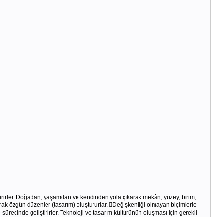
irirler. Doğadan, yaşamdan ve kendinden yola çıkarak mekân, yüzey, birim,
anarak özgün düzenler (tasarım) oluştururlar. Değişkenliği olmayan biçimlerle
recinde geliştirirler. Teknoloji ve tasarım kültürünün oluşması için gerekli