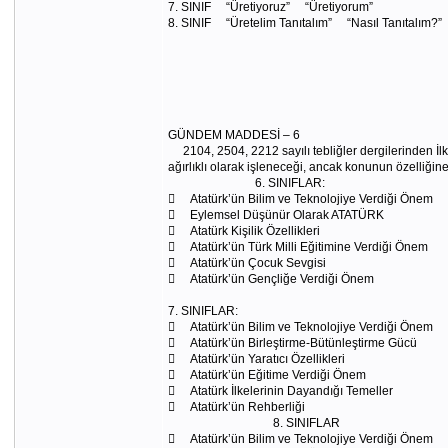
7. SINIF “Üretiyoruz” “Üretiyorum”
8. SINIF “Üretelim Tanıtalım” “Nasıl Tanıtalım?”
GÜNDEM MADDESİ – 6
2104, 2504, 2212 sayılı tebliğler dergilerinden İlkö
ağırlıklı olarak işleneceği, ancak konunun özelliğin
6. SINIFLAR:
 Atatürk’ün Bilim ve Teknolojiye Verdiği Önem
 Eylemsel Düşünür Olarak ATATÜRK
 Atatürk Kişilik Özellikleri
 Atatürk’ün Türk Milli Eğitimine Verdiği Önem
 Atatürk’ün Çocuk Sevgisi
 Atatürk’ün Gençliğe Verdiği Önem
7. SINIFLAR:
 Atatürk’ün Bilim ve Teknolojiye Verdiği Önem
 Atatürk’ün Birleştirme-Bütünleştirme Gücü
 Atatürk’ün Yaratıcı Özellikleri
 Atatürk’ün Eğitime Verdiği Önem
 Atatürk İlkelerinin Dayandığı Temeller
 Atatürk’ün Rehberliği
8. SINIFLAR
 Atatürk’ün Bilim ve Teknolojiye Verdiği Önem