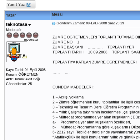
Yanıt Yaz
Mesaj
Yazar
Gönderim Zamanı: 09-Eylül-2008 Saat 23:29
teknotasa
Moderatör
2010 – 2011 EĞİTİM – ÖĞRET
ZÜMRE ÖĞRETMENLERİ TOPLANTI TUTANAĞIDI
ZÜMRE NO 1
ZÜMRE BAŞKANI ………… TOPLANTI YERİ 
TOPLANTI TARİHİ 10.09.2008 TOPLANTI SAA
TOPLANTIYA KATILAN ZÜMRE ÖĞRETMENLERİ
Kayıt Tarihi: 04-Eylül-2008
…… …..
Konum: ÖĞRETMEN
Aktif Durum: Aktif Değil
Gönderilenler: 25
GÜNDEM MADDELERİ:
1 – Açılış, yoklama
2 – Zümre öğretmenleri kurul toplantıları ile ilgili ç
3 –Teknoloji ve Tasarım Dersi Öğretim Programının 
4 – Yıllık Çalışma takviminin incelenmesi, çalışılacak 
5 – Müfredat programında yer alan kuşakların ( Düz
a- Programda yer alan kuşakların özellikleri,
b- Müfredat Programlarına göre kuşakların ( Düzen
6- 2212 sayılı Tebliğler dergisinde yayınlanarak yür
“ Atatürkçülük ile ilgili konularının” yıllık ve günlük