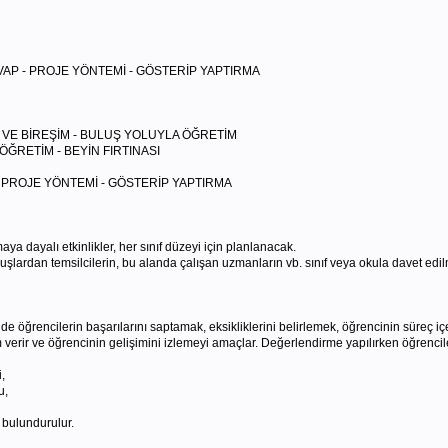
AP - PROJE YÖNTEMİ - GÖSTERİP YAPTIRMA
 VE BİREŞİM - BULUŞ YOLUYLA ÖĞRETİM
 BEYİN FIRTINASI
- PROJE YÖNTEMİ - GÖSTERİP YAPTIRMA
a dayalı etkinlikler, her sınıf düzeyi için planlanacak.
uşlardan temsilcilerin, bu alanda çalışan uzmanların vb. sınıf veya okula davet edilm
rencilerin başarılarını saptamak, eksikliklerini belirlemek, öğrencinin süreç içeri
ir ve öğrencinin gelişimini izlemeyi amaçlar. Değerlendirme yapılırken öğrencile
,
u,
 bulundurulur.