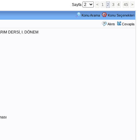
Sayfa
<
1
2
3
4
45
>
Konu Arama
Konu Seçenekleri
Alıntı
Cevapla
Sİ, I. DÖNEM
ması