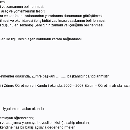
esi.
iti ve zamanının belirlenmesi.
raç ve yöntemlerinin tespiti
ratuar ve konferans salonundan yararlanma durumunun görüşülmesi.
mesi ve okul idaresi ile iş birliği yapılması esaslarının belirlenmesi.
 düşünülen Teknoloji Şenliğinin zamanı ve içeriğinin belirlenmesi.
i ile ilgili kesinleşen konuların karara bağlanması
retmenler odasında, Zümre başkanı ……… başkanlığında toplanmıştır.
 Zümre Öğretmenleri Kurulu ) okundu. 2006 – 2007 Eğitim – Öğretim yılında hazırlan
i; Uygulama esasları okundu.
amlayan öğrencilerin;
e araştırma yapmaya hevesli bir kişiliğe sahip olmaları,
 kendine has bir bakış açısıyla değerlendirmeleri,