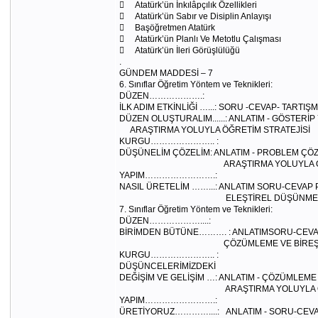
 Atatürk’ün İnkılâpçılık Özellikleri
 Atatürk’ün Sabır ve Disiplin Anlayışı
 Başöğretmen Atatürk
 Atatürk’ün Planlı Ve Metotlu Çalışması
 Atatürk’ün İleri Görüşlülüğü
.
GÜNDEM MADDESİ – 7
6. Sınıflar Öğretim Yöntem ve Teknikleri:
DÜZEN……………….:
İLK ADIM ETKİNLİĞİ …...: SORU -CEVAP- TARTIŞ
DÜZEN OLUŞTURALIM......: ANLATIM - GÖSTERİP
ARAŞTIRMA YOLUYLA ÖĞRETİM STRATEJİSİ
KURGU………………….. :
DÜŞÜNELİM ÇÖZELİM: ANLATIM - PROBLEM ÇÖ
ARAŞTIRMA YOLUYLA ÖĞRETİM -
YAPIM…………………….:
NASIL ÜRETELİM ……...: ANLATIM SORU-CEVAP
ELEŞTİREL DÜŞÜNME
7. Sınıflar Öğretim Yöntem ve Teknikleri:
DÜZEN………………....:
BİRİMDEN BÜTÜNE………. : ANLATIMSORU-CEVAP 
ÇÖZÜMLEME VE BİREŞİM – B
KURGU………………….. :
DÜŞÜNCELERİMİZDEKİ
DEĞİŞİM VE GELİŞİM …: ANLATIM - ÇÖZÜMLEME
ARAŞTIRMA YOLUYLA ÖĞRETİM -
YAPIM…………………….:
ÜRETİYORUZ…………....: ANLATIM - SORU-CEVAP