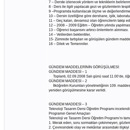
7 – Derste izlenecek yöntem ve tekniklerin belirlenm
8 - Ders ile ilgili yapılacak gezi ve gözlemlerin tesp
9 –Programda kullanılacak ölçme ve değerlendirme a
10 – Dersin özelliğine göre dershane, işlik, labo
11 – Geç kalan, devamsız olan öğrencilerin takip edil
12 – 2008 – 2009 Eğitim – Öğretim yılında yapılması
13 – Öğrenci başarısını artırıcı önlemlerin alınması.
14 – Velilerden beklentiler,
15- Zümrede tartışılan ve görüşülen gündem maddeler
16 – Dilek ve Temenniler.
GÜNDEM MADDELERİNİN GÖRÜŞÜLMESİ:
GÜNDEM MADDESİ – 1
Toplantı, 02.09.2008 Salı günü saat 11.00’de, öğ
GÜNDEM MADDESİ – 2
İlköğretim Kurumları yönetmeliğinin 109. maddesi (
yeniden görüşülmesine karar verildi.
GÜNDEM MADDESİ – 3
Teknoloji Tasarım Dersi Öğretim Programı incelend
Programın Genel Amaçları
Teknoloji ve Tasarım Dersi Öğretim Programı’nı tam
1. Merak eden, soru sormaktan çekinmeyen, gözlem v
2. Çevresindeki olay ve mekânlar arasındaki ilişkiyi