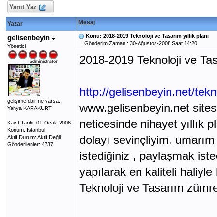
Yanıt Yaz
Mesaj
Yazar
Konu: 2018-2019 Teknoloji ve Tasarım yıllık planı
gelisenbeyin
Gönderim Zamanı: 30-Ağustos-2008 Saat 14:20
Yönetici
2018-2019 Teknoloji ve Tasar
http://gelisenbeyin.net/tekno
gelişime dair ne varsa..
www.gelisenbeyin.net sites
Yahya KARAKURT
neticesinde nihayet yıllık 
Kayıt Tarihi: 01-Ocak-2006
Konum: Istanbul
dolayı sevinçliyim. umarım
Aktif Durum: Aktif Değil
Gönderilenler: 4737
istediğiniz , paylaşmak ist
yapılarak en kaliteli haliyle
Teknoloji ve Tasarım zümrel