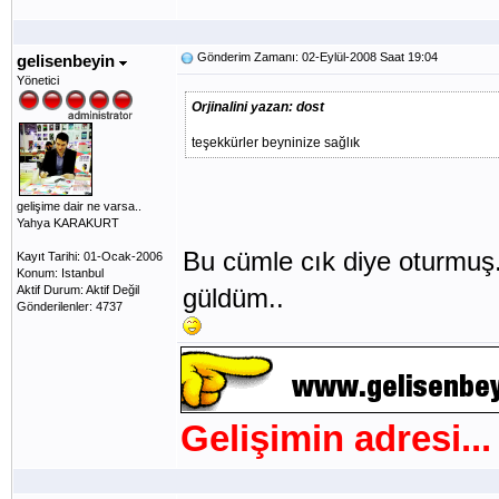
Gönderim Zamanı: 02-Eylül-2008 Saat 19:04
gelisenbeyin
Yönetici
Orjinalini yazan: dost
teşekkürler beyninize sağlık
gelişime dair ne varsa..
Yahya KARAKURT
Bu cümle cık diye oturmuş
Kayıt Tarihi: 01-Ocak-2006
Konum: Istanbul
Aktif Durum: Aktif Değil
güldüm..
Gönderilenler: 4737
Gelişimin adresi...