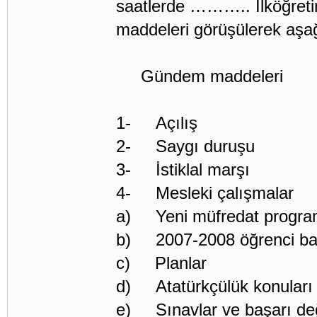
saatlerde ……….. İlköğreti
maddeleri görüşülerek aşağı
Gündem maddeleri
1- Açılış
2- Saygı duruşu
3- İstiklal marşı
4- Mesleki çalışmalar
a) Yeni müfredat program
b) 2007-2008 öğrenci başa
c) Planlar
d) Atatürkçülük konuları
e) Sınavlar ve başarı değ