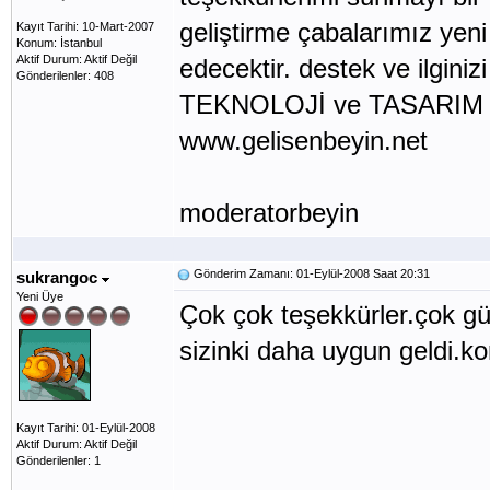
geliştirme çabalarımız yen
Kayıt Tarihi: 10-Mart-2007
Konum: İstanbul
Aktif Durum: Aktif Değil
edecektir. destek ve ilginiz
Gönderilenler: 408
TEKNOLOJİ ve TASARIM ders
www.gelisenbeyin.net
moderatorbeyin
Gönderim Zamanı: 01-Eylül-2008 Saat 20:31
sukrangoc
Yeni Üye
Çok çok teşekkürler.çok gü
sizinki daha uygun geldi.k
Kayıt Tarihi: 01-Eylül-2008
Aktif Durum: Aktif Değil
Gönderilenler: 1