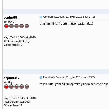
Gönderim Zamanı: 11-Eylül-2012 Saat 13:16
cgdm68
Yeni Üye
planların linkini görünmüyor sayfamda :(
Kayıt Tarihi: 15-Ocak-2010
Aktif Durum: Aktif Değil
Gönderilenler: 2
Gönderim Zamanı: 11-Eylül-2012 Saat 13:22
cgdm68
Yeni Üye
teşekkürler yeni eğitim öğretim yılında herkese başar
Kayıt Tarihi: 15-Ocak-2010
Aktif Durum: Aktif Değil
Gönderilenler: 2