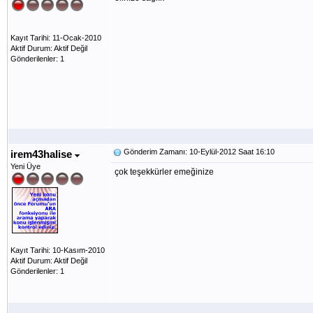
Kayıt Tarihi: 11-Ocak-2010
Aktif Durum: Aktif Değil
Gönderilenler: 1
Gönderim Zamanı: 10-Eylül-2012 Saat 16:10
irem43halise
Yeni Üye
çok teşekkürler emeğinize
Kayıt Tarihi: 10-Kasım-2010
Aktif Durum: Aktif Değil
Gönderilenler: 1