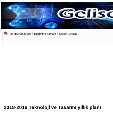
Forum Anasayfası
>
Düşünme Zamanı
>
Kişisel Gelişim
2018-2019 Teknoloji ve Tasarım yıllık planı