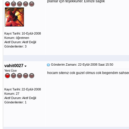
planlar için teşekkürler. Elinize sağlik
Kayıt Tarihi: 10-Eylül-2008
Konum: öğretmen
Aktif Durum: Aktif Değil
Gönderilenler: 3
Gönderim Zamanı: 22-Eylül-2008 Saat 15:50
vahit0027
Yeni Üye
hocam sıtenız cok guzel olmus cok begendım sahsen el
Kayıt Tarihi: 22-Eylül-2008
Konum: 27
Aktif Durum: Aktif Değil
Gönderilenler: 1