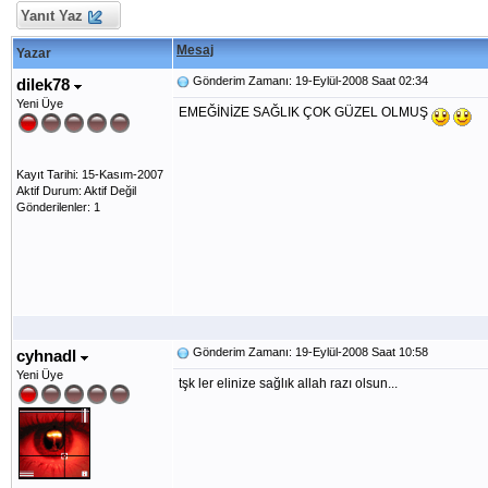
Yanıt Yaz
Mesaj
Yazar
Gönderim Zamanı: 19-Eylül-2008 Saat 02:34
dilek78
Yeni Üye
EMEĞİNİZE SAĞLIK ÇOK GÜZEL OLMUŞ
Kayıt Tarihi: 15-Kasım-2007
Aktif Durum: Aktif Değil
Gönderilenler: 1
Gönderim Zamanı: 19-Eylül-2008 Saat 10:58
cyhnadl
Yeni Üye
tşk ler elinize sağlık allah razı olsun...