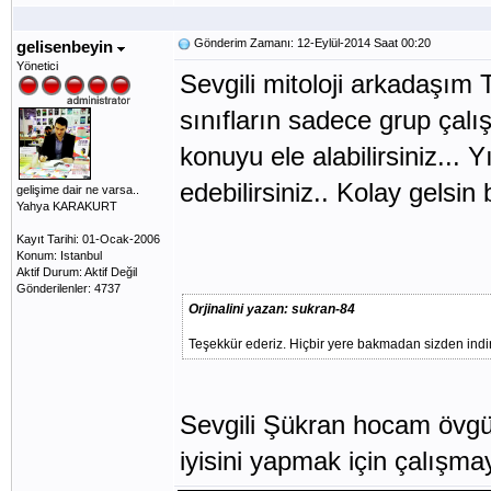
Gönderim Zamanı: 12-Eylül-2014 Saat 00:20
gelisenbeyin
Yönetici
Sevgili mitoloji arkadaşım 
sınıfların sadece grup çalışm
konuyu ele alabilirsiniz... 
edebilirsiniz.. Kolay gelsin 
gelişime dair ne varsa..
Yahya KARAKURT
Kayıt Tarihi: 01-Ocak-2006
Konum: Istanbul
Aktif Durum: Aktif Değil
Gönderilenler: 4737
Orjinalini yazan: sukran-84
Teşekkür ederiz. Hiçbir yere bakmadan sizden indir
Sevgili Şükran hocam övgün
iyisini yapmak için çalışm