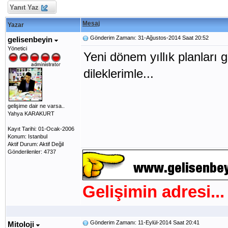
Yanıt Yaz
Mesaj
Yazar
Gönderim Zamanı: 31-Ağustos-2014 Saat 20:52
gelisenbeyin
Yönetici
Yeni dönem yıllık planları 
dileklerimle...
gelişime dair ne varsa..
Yahya KARAKURT
Kayıt Tarihi: 01-Ocak-2006
Konum: Istanbul
Aktif Durum: Aktif Değil
Gönderilenler: 4737
Gelişimin adresi...
Gönderim Zamanı: 11-Eylül-2014 Saat 20:41
Mitoloji