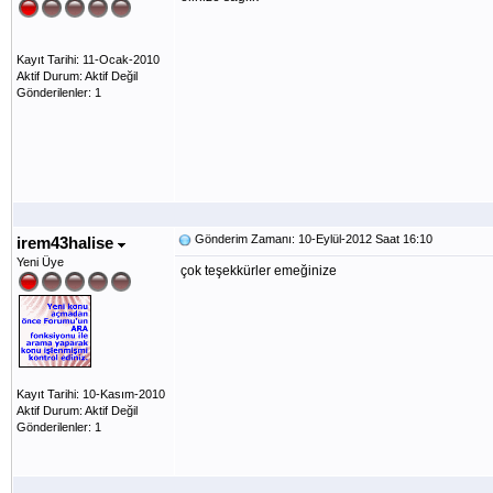
Kayıt Tarihi: 11-Ocak-2010
Aktif Durum: Aktif Değil
Gönderilenler: 1
Gönderim Zamanı: 10-Eylül-2012 Saat 16:10
irem43halise
Yeni Üye
çok teşekkürler emeğinize
Kayıt Tarihi: 10-Kasım-2010
Aktif Durum: Aktif Değil
Gönderilenler: 1