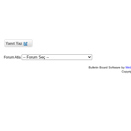
Yanıt Yaz
Forum Atla
Bulletin Board Software by
Web
Copyr