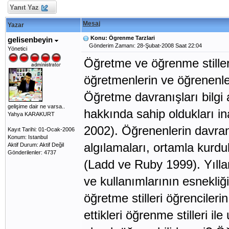
Yanıt Yaz
Mesaj
Yazar
Konu: Ögrenme Tarzlari
gelisenbeyin
Gönderim Zamanı: 28-Şubat-2008 Saat 22:04
Yönetici
Öğretme ve öğrenme stiller
öğretmenlerin ve öğrenenler
Öğretme davranışları bilgi 
gelişime dair ne varsa..
hakkında sahip oldukları in
Yahya KARAKURT
2002). Öğrenenlerin davran
Kayıt Tarihi: 01-Ocak-2006
Konum: Istanbul
algılamaları, ortamla kurduk
Aktif Durum: Aktif Değil
Gönderilenler: 4737
(Ladd ve Ruby 1999). Yılla
ve kullanımlarının esnekliği
öğretme stilleri öğrencileri
ettikleri öğrenme stilleri i