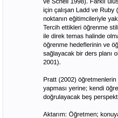
ve Schell 1998). Farklı ulu
için çalışan Ladd ve Ruby (1
noktanın eğitimcileriyle ya
Tercih ettikleri öğrenme st
ile direk temas halinde olmak
öğrenme hedeflerinin ve öğ
sağlayacak bir ders planı 
2001).
Pratt (2002) öğretmenlerin 
yapması yerine; kendi öğr
doğrulayacak beş perspekti
Aktarım: Öğretmen; konuya 