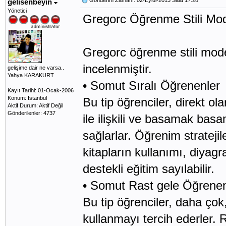
Gönderim Zamanı: 02-Eylül-2013 Saat 17:28
gelisenbeyin
Yönetici
Gregorc Öğrenme Stili Mod
Gregorc öğrenme stili mode
incelenmiştir.
gelişime dair ne varsa..
Yahya KARAKURT
• Somut Sıralı Öğrenenler
Kayıt Tarihi: 01-Ocak-2006
Konum: Istanbul
Bu tip öğrenciler, direkt o
Aktif Durum: Aktif Değil
Gönderilenler: 4737
ile ilişkili ve basamak ba
sağlarlar. Öğrenim stratejile
kitapların kullanımı, diyagr
destekli eğitim sayılabilir.
• Somut Rast gele Öğrenen
Bu tip öğrenciler, daha çok
kullanmayı tercih ederler. 