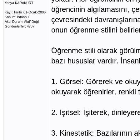
Yahya KARAKURT
öğrencinin algılamasını, çev
Kayıt Tarihi: 01-Ocak-2006
Konum: Istanbul
çevresindeki davranışlarına 
Aktif Durum: Aktif Değil
Gönderilenler: 4737
onun öğrenme stilini belirle
Öğrenme stili olarak görül
bazı hususlar vardır. İnsanla
1. Görsel: Görerek ve okuy
okuyarak öğrenirler, renkli t
2. İşitsel: İşiterek, dinley
3. Kinestetik: Bazılarının a