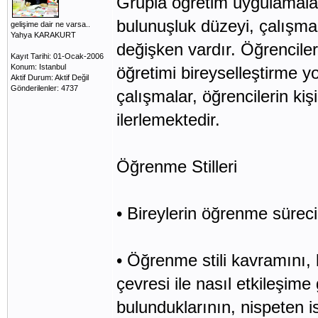
Grupla öğretim uygulamalar
bulunuşluk düzeyi, çalışma 
gelişime dair ne varsa..
Yahya KARAKURT
değişken vardır. Öğrenciler 
Kayıt Tarihi: 01-Ocak-2006
Konum: Istanbul
öğretimi bireyselleştirme y
Aktif Durum: Aktif Değil
Gönderilenler: 4737
çalışmalar, öğrencilerin kişi
ilerlemektedir.
Öğrenme Stilleri
• Bireylerin öğrenme sürecin
• Öğrenme stili kavramını, b
çevresi ile nasıl etkileşime
bulunduklarının, nispeten is