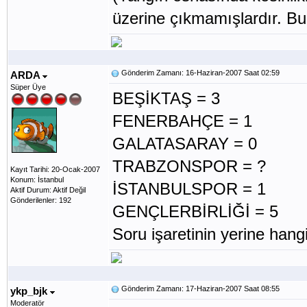
üzerine çıkmamışlardır. Bu,
Gönderim Zamanı: 16-Haziran-2007 Saat 02:59
ARDA
Süper Üye
BEŞİKTAŞ = 3
FENERBAHÇE = 1
GALATASARAY = 0
TRABZONSPOR = ?
Kayıt Tarihi: 20-Ocak-2007
Konum: İstanbul
İSTANBULSPOR = 1
Aktif Durum: Aktif Değil
Gönderilenler: 192
GENÇLERBİRLİĞİ = 5
Soru işaretinin yerine hang
Gönderim Zamanı: 17-Haziran-2007 Saat 08:55
ykp_bjk
Moderatör