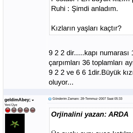
Ruhi : Şimdi anladım.
Kızların yaşları kaçtır?
9 2 2 dir.....kapı numarası 
çarpımları 36 toplamları ay
9 2 2 ve 6 6 1dir.Büyük kızı
oluyor...
Gönderim Zamanı: 28-Temmuz-2007 Saat 05:33
geldimAbey;
Yeni Üye
Orjinalini yazan: ARDA