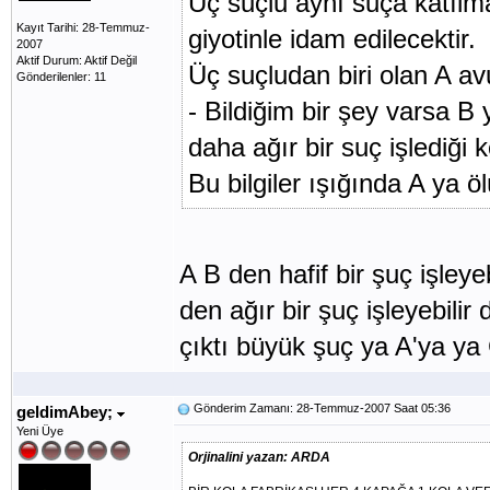
Üç suçlu aynı suça katılm
Kayıt Tarihi: 28-Temmuz-
giyotinle idam edilecektir.
2007
Aktif Durum: Aktif Değil
Üç suçludan biri olan A av
Gönderilenler: 11
- Bildiğim bir şey varsa B
daha ağır bir suç işlediği
Bu bilgiler ışığında A ya ö
A B den hafif bir şuç işleyeb
den ağır bir şuç işleyebilir
çıktı büyük şuç ya A'ya ya 
Gönderim Zamanı: 28-Temmuz-2007 Saat 05:36
geldimAbey;
Yeni Üye
Orjinalini yazan: ARDA